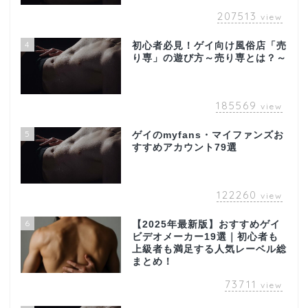
207513
view
4
初心者必見！ゲイ向け風俗店「売
り専」の遊び方～売り専とは？～
185569
view
5
ゲイのmyfans・マイファンズお
すすめアカウント79選
122260
view
6
【2025年最新版】おすすめゲイ
ビデオメーカー19選｜初心者も
上級者も満足する人気レーベル総
まとめ！
73711
view