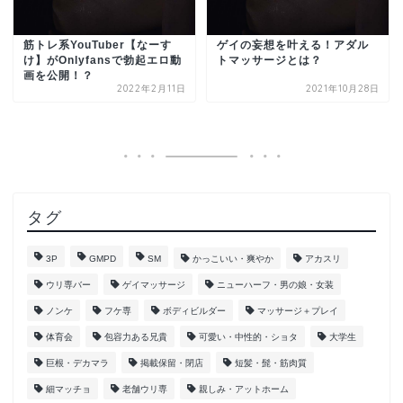
筋トレ系YouTuber【なーす
ゲイの妄想を叶える！アダル
け】がOnlyfansで勃起エロ動
トマッサージとは？
画を公開！？
2022年2月11日
2021年10月28日
タグ
3P
GMPD
SM
かっこいい・爽やか
アカスリ
ウリ専バー
ゲイマッサージ
ニューハーフ・男の娘・女装
ノンケ
フケ専
ボディビルダー
マッサージ＋プレイ
体育会
包容力ある兄貴
可愛い・中性的・ショタ
大学生
巨根・デカマラ
掲載保留・閉店
短髪・髭・筋肉質
細マッチョ
老舗ウリ専
親しみ・アットホーム