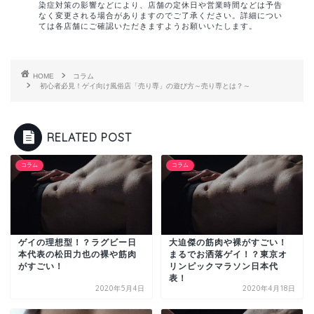
染症対策の影響などにより、店舗の定休日や営業時間などは予告
なく変更される場合がありますのでご了承ください。詳細につい
ては各店舗にご確認いただきますようお願いいたします。
HOME
コラム
初心者必見！ゲイ向け風俗店「売り専」の遊び方～売り専とは？～
RELATED POST
コラム
コラム
ゲイの理想型！？ラグビー日
大迫傑の筋肉や裸がすごい！
本代表の松田力也の裸や筋肉
まるでお洒落ゲイ！？東京オ
がすごい！
リンピックマラソン日本代
表！
2020年5月4日
2020年4月18日