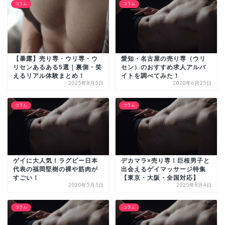
コラム
コラム
【暴露】売り専・ウリ専・ウ
愛知・名古屋の売り専（ウリ
リセンあるある5選｜裏側・笑
セン）のおすすめ求人アルバ
えるリアル体験まとめ！
イトを調べてみた！
2025年8月5日
2020年6月25日
コラム
コラム
ゲイに大人気！ラグビー日本
デカマラ×売り専！巨根男子と
代表の福岡堅樹の裸や筋肉が
出会えるゲイマッサージ特集
すごい！
【東京・大阪・全国対応】
2020年5月3日
2025年8月4日
コラム
コラム