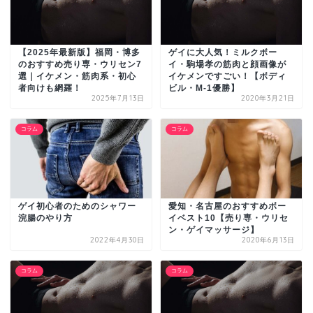
【2025年最新版】福岡・博多
ゲイに大人気！ミルクボー
のおすすめ売り専・ウリセン7
イ・駒場孝の筋肉と顔画像が
選｜イケメン・筋肉系・初心
イケメンですごい！【ボディ
者向けも網羅！
ビル・M-1優勝】
2025年7月13日
2020年3月21日
コラム
コラム
ゲイ初心者のためのシャワー
愛知・名古屋のおすすめボー
浣腸のやり方
イベスト10【売り専・ウリセ
ン・ゲイマッサージ】
2022年4月30日
2020年6月13日
コラム
コラム