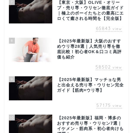
7
【東京・大阪】OLIVE・オリー
ブ・売り専・ウリセン徹底ガイド
｜極上のボーイたちとの最高にエ
ロくて癒される時間を【完全版】
65843
view
8
【2025年最新版】大阪のおすす
めウリ専28選｜人気売り専を徹
底比較！初心者OK＆口コミ高評
価も紹介
58502
view
9
【2025年最新版】マッチョな男
と出会える売り専・ウリセン完全
ガイド【筋肉×ウリ専】
57175
view
10
【2025年最新版】福岡・博多の
おすすめ売り専・ウリセン7選｜
イケメン・筋肉系・初心者向けも