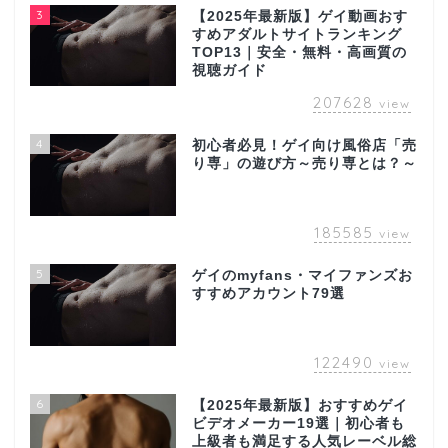
3
【2025年最新版】ゲイ動画おす
すめアダルトサイトランキング
TOP13｜安全・無料・高画質の
視聴ガイド
207628
view
4
初心者必見！ゲイ向け風俗店「売
り専」の遊び方～売り専とは？～
185585
view
5
ゲイのmyfans・マイファンズお
すすめアカウント79選
122490
view
6
【2025年最新版】おすすめゲイ
ビデオメーカー19選｜初心者も
上級者も満足する人気レーベル総