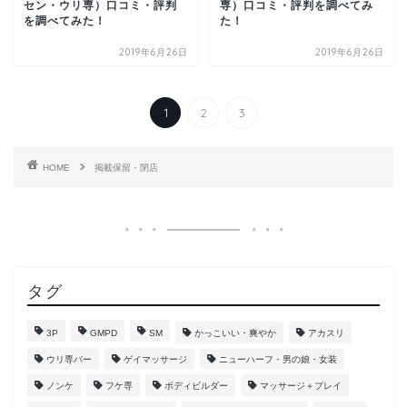
セン・ウリ専）口コミ・評判
専）口コミ・評判を調べてみ
を調べてみた！
た！
2019年6月26日
2019年6月26日
1
2
3
HOME
掲載保留・閉店
タグ
3P
GMPD
SM
かっこいい・爽やか
アカスリ
ウリ専バー
ゲイマッサージ
ニューハーフ・男の娘・女装
ノンケ
フケ専
ボディビルダー
マッサージ＋プレイ