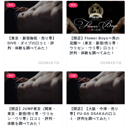
東京
東京
【東京・新宿御苑・売り専】
【閉店】Flower Boys〜男の
DIVE・ダイブの口コミ・評
花園〜（東京・新宿/売り専・
判・体験を調べてみた！
ウリセン・ウリ専）口コミ・
評判・体験を調べてみた！
2020年4月11日
2020年4月11日
東京
大阪
【閉店】JUMP東京（関東・
【閉店】【大阪・中津・売り
東京・新宿/売り専・ウリセ
専】FU-GA OSAKAの口コ
ン・ウリ専）口コミ・評判・
ミ・評判を調べてみた！
体験を調べてみた！