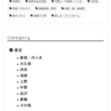
体育会
包容力ある兄貴
可愛い・中性的・ショタ
大学生
巨根・デカマラ
掲載保留・閉店
短髪・髭・筋肉質
細マッチョ
老舗ウリ専
親しみ・アットホーム
Category
東京
新宿・代々木
大久保
渋谷
池袋
上野
中野
品川
新橋
その他