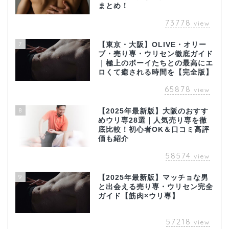
まとめ！
73778
view
7
【東京・大阪】OLIVE・オリー
ブ・売り専・ウリセン徹底ガイド
｜極上のボーイたちとの最高にエ
ロくて癒される時間を【完全版】
65878
view
8
【2025年最新版】大阪のおすす
めウリ専28選｜人気売り専を徹
底比較！初心者OK＆口コミ高評
価も紹介
58574
view
9
【2025年最新版】マッチョな男
と出会える売り専・ウリセン完全
ガイド【筋肉×ウリ専】
57218
view