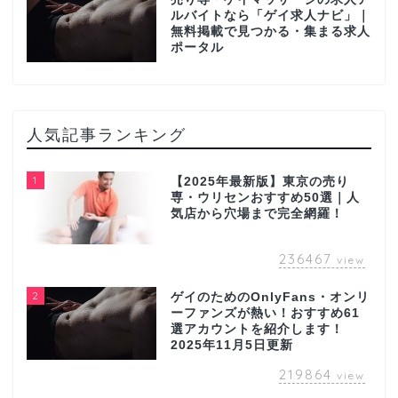
ルバイトなら「ゲイ求人ナビ」｜
無料掲載で見つかる・集まる求人
ポータル
人気記事ランキング
1
【2025年最新版】東京の売り
専・ウリセンおすすめ50選｜人
気店から穴場まで完全網羅！
236467
view
2
ゲイのためのOnlyFans・オンリ
ーファンズが熱い！おすすめ61
選アカウントを紹介します！
2025年11月5日更新
219864
view