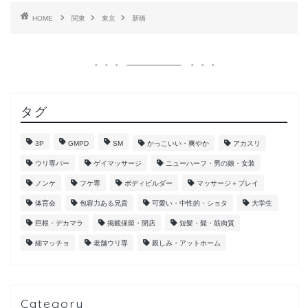
HOME
関東
東京
新橋
タグ
3P
GMPD
SM
かっこいい・爽やか
アカスリ
ウリ専バー
ゲイマッサージ
ニューハーフ・男の娘・女装
ノンケ
フケ専
ボディビルダー
マッサージ＋プレイ
体育会
包容力ある兄貴
可愛い・中性的・ショタ
大学生
巨根・デカマラ
掲載保留・閉店
短髪・髭・筋肉質
細マッチョ
老舗ウリ専
親しみ・アットホーム
Category