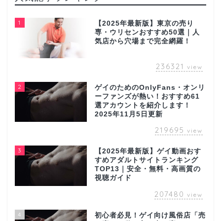
1
【2025年最新版】東京の売り
専・ウリセンおすすめ50選｜人
気店から穴場まで完全網羅！
236321
view
2
ゲイのためのOnlyFans・オンリ
ーファンズが熱い！おすすめ61
選アカウントを紹介します！
2025年11月5日更新
219695
view
3
【2025年最新版】ゲイ動画おす
すめアダルトサイトランキング
TOP13｜安全・無料・高画質の
視聴ガイド
207480
view
4
初心者必見！ゲイ向け風俗店「売