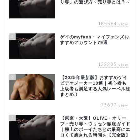
り専」の遊び方～売り専とは？～
185564
view
5
ゲイのmyfans・マイファンズお
すすめアカウント79選
122205
view
6
【2025年最新版】おすすめゲイ
ビデオメーカー19選｜初心者も
上級者も満足する人気レーベル総
まとめ！
73697
view
7
【東京・大阪】OLIVE・オリー
ブ・売り専・ウリセン徹底ガイド
｜極上のボーイたちとの最高にエ
ロくて癒される時間を【完全版】