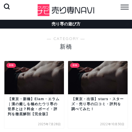
売り専の遊び方
― CATEGORY ―
新橋
新橋
新橋
【東京・新橋】Elam・エラム
【東京・出張】stars・スター
｜漢の癒しを極めたウリ専の
ズ・売り専の口コミ・評判を
世界とは？料金・ボーイ・評
調べてみた！
判を徹底解剖【完全版】
2025年7月28日
2022年10月30日