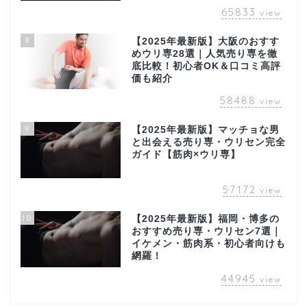
65833
view
8
【2025年最新版】大阪のおすす
めウリ専28選｜人気売り専を徹
底比較！初心者OK＆口コミ高評
価も紹介
58488
view
9
【2025年最新版】マッチョな男
と出会える売り専・ウリセン完全
ガイド【筋肉×ウリ専】
57172
view
10
【2025年最新版】福岡・博多の
おすすめ売り専・ウリセン7選｜
イケメン・筋肉系・初心者向けも
網羅！
44945
view