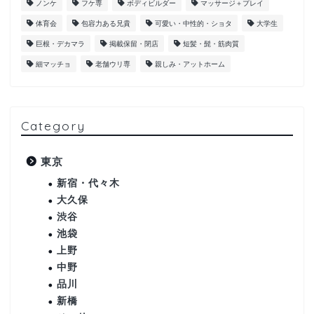
ノンケ
フケ専
ボディビルダー
マッサージ＋プレイ
体育会
包容力ある兄貴
可愛い・中性的・ショタ
大学生
巨根・デカマラ
掲載保留・閉店
短髪・髭・筋肉質
細マッチョ
老舗ウリ専
親しみ・アットホーム
Category
東京
新宿・代々木
大久保
渋谷
池袋
上野
中野
品川
新橋