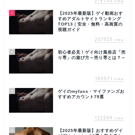
219730
view
3
【2025年最新版】ゲイ動画おす
すめアダルトサイトランキング
TOP13｜安全・無料・高画質の
視聴ガイド
207523
view
4
初心者必見！ゲイ向け風俗店「売
り専」の遊び方～売り専とは？～
185571
view
5
ゲイのmyfans・マイファンズお
すすめアカウント79選
122269
view
6
【2025年最新版】おすすめゲイ