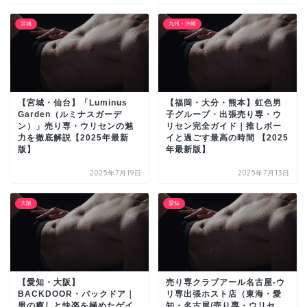
宮城
九州・沖縄
【宮城・仙台】「Luminus
【福岡・大分・熊本】虹色男
Garden（ルミナスガーデ
子グループ・出張売り専・ウ
ン）」売り専・ウリセンの魅
リセン完全ガイド｜推しボー
力を徹底解説【2025年最新
イと過ごす最高の時間 【2025
版】
年最新版】
2025年7月19日
2025年7月13日
大阪
愛知
【愛知・大阪】
売り専クラブアール名古屋‐ウ
BACKDOOR・バックドア｜
リ専出張ホスト店（東海・愛
男の癒しと快楽を極めたゲイ
知・名古屋/売り専・ウリセ