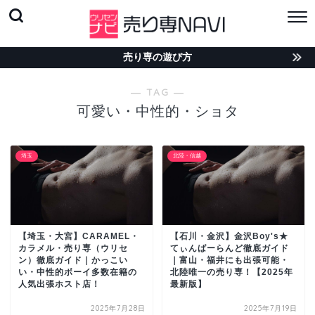
売り専の遊び方
― TAG ―
可愛い・中性的・ショタ
埼玉
北陸・信越
【埼玉・大宮】CARAMEL・
【石川・金沢】金沢Boy's★
カラメル・売り専（ウリセ
てぃんばーらんど徹底ガイド
ン）徹底ガイド｜かっこい
｜富山・福井にも出張可能・
い・中性的ボーイ多数在籍の
北陸唯一の売り専！【2025年
人気出張ホスト店！
最新版】
2025年7月28日
2025年7月19日