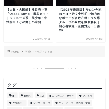
【大阪・大国町】注目売り専
【2025年最新版】サロン今池
「Osaka Boy's」徹底ガイド
INとは？若く中性的で魅力的
｜ジャニーズ系・美少年・中
なボーイが多数在籍！ウリ専
性的男子との癒しの時間
グループの全貌を徹底解説｜
初心者歓迎・全国対応・出張
OK
2025年7月4日
2025年7月3日
HOME
可愛い・中性的・ショタ
タグ
3P
GMPD
SM
かっこいい・爽やか
アカスリ
ウリ専バー
ゲイマッサージ
ニューハーフ・男の娘・女装