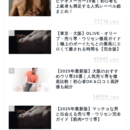
ビデオメーカー19選｜初心者も
上級者も満足する人気レーベル総
まとめ！
73716
view
7
【東京・大阪】OLIVE・オリー
ブ・売り専・ウリセン徹底ガイド
｜極上のボーイたちとの最高にエ
ロくて癒される時間を【完全版】
65845
view
8
【2025年最新版】大阪のおすす
めウリ専28選｜人気売り専を徹
底比較！初心者OK＆口コミ高評
価も紹介
58509
view
9
【2025年最新版】マッチョな男
と出会える売り専・ウリセン完全
ガイド【筋肉×ウリ専】