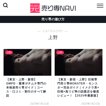
売り専の遊び方
― CATEGORY ―
上野
上野
上野
【東京・上野・新宿】
【東京・新宿・上野】巨根専
GMPD・重厚ガチムチ専門の
門売り専MONSTER・モンス
本格派売り専ガイド｜コー
ター完全ガイド｜イメクラ系×
ス・口コミ・割引のすべて解
巨根×高リピ率の話題店を徹底
説
レビュー！ 【2025年最新版】
2025年7月22日
2025年7月22日