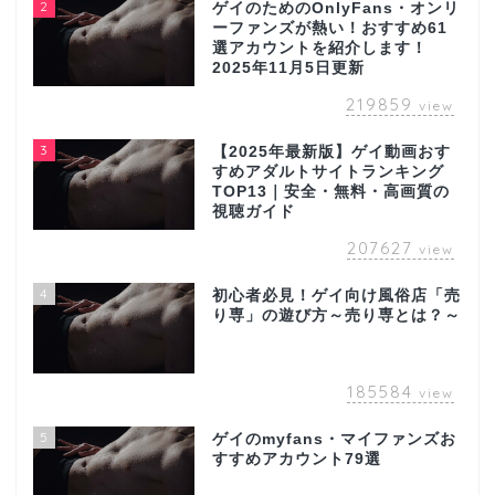
2
ゲイのためのOnlyFans・オンリ
ーファンズが熱い！おすすめ61
選アカウントを紹介します！
2025年11月5日更新
219859
view
3
【2025年最新版】ゲイ動画おす
すめアダルトサイトランキング
TOP13｜安全・無料・高画質の
視聴ガイド
207627
view
4
初心者必見！ゲイ向け風俗店「売
り専」の遊び方～売り専とは？～
185584
view
5
ゲイのmyfans・マイファンズお
すすめアカウント79選