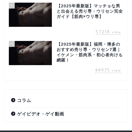
9
【2025年最新版】マッチョな男
と出会える売り専・ウリセン完全
ガイド【筋肉×ウリ専】
57218
view
10
【2025年最新版】福岡・博多の
おすすめ売り専・ウリセン7選｜
イケメン・筋肉系・初心者向けも
網羅！
44975
view
コラム
ゲイビデオ・ゲイ動画