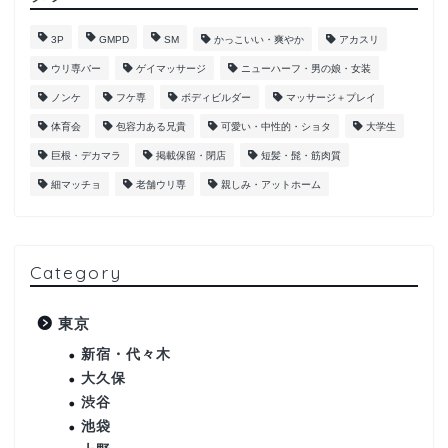
3P
GMPD
SM
かっこいい・爽やか
アカスリ
ウリ専バー
ゲイマッサージ
ニューハーフ・男の娘・女装
ノンケ
フケ専
ボディビルダー
マッサージ＋プレイ
体育会
包容力ある兄貴
可愛い・中性的・ショタ
大学生
巨根・デカマラ
掲載保留・閉店
短髪・髭・筋肉質
細マッチョ
老舗ウリ専
親しみ・アットホーム
Category
東京
新宿・代々木
大久保
渋谷
池袋