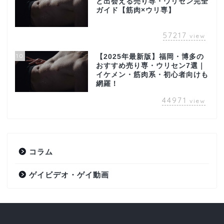
と出会える売り専・ウリセン完全
ガイド【筋肉×ウリ専】
57217
view
10
【2025年最新版】福岡・博多の
おすすめ売り専・ウリセン7選｜
イケメン・筋肉系・初心者向けも
網羅！
44971
view
コラム
ゲイビデオ・ゲイ動画