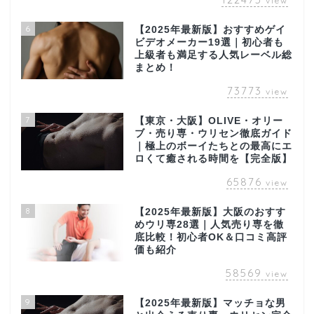
view
6
【2025年最新版】おすすめゲイ
ビデオメーカー19選｜初心者も
上級者も満足する人気レーベル総
まとめ！
73773
view
7
【東京・大阪】OLIVE・オリー
ブ・売り専・ウリセン徹底ガイド
｜極上のボーイたちとの最高にエ
ロくて癒される時間を【完全版】
65876
view
8
【2025年最新版】大阪のおすす
めウリ専28選｜人気売り専を徹
底比較！初心者OK＆口コミ高評
価も紹介
58569
view
9
【2025年最新版】マッチョな男