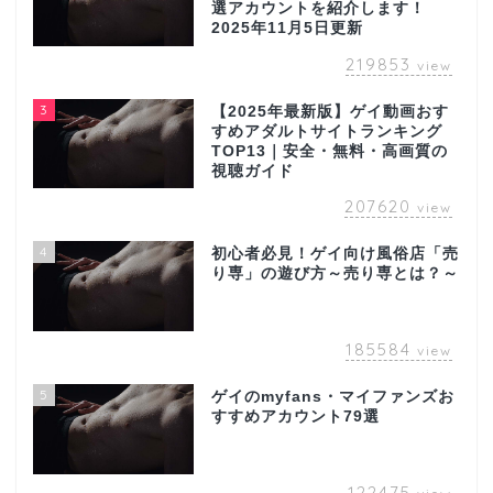
選アカウントを紹介します！
2025年11月5日更新
219853
view
3
【2025年最新版】ゲイ動画おす
すめアダルトサイトランキング
TOP13｜安全・無料・高画質の
視聴ガイド
207620
view
4
初心者必見！ゲイ向け風俗店「売
り専」の遊び方～売り専とは？～
185584
view
5
ゲイのmyfans・マイファンズお
すすめアカウント79選
122475