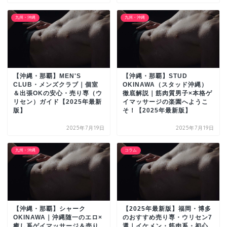
九州・沖縄
九州・沖縄
【沖縄・那覇】MEN'S
【沖縄・那覇】STUD
CLUB・メンズクラブ｜個室
OKINAWA（スタッド沖縄）
＆出張OKの安心・売り専（ウ
徹底解説｜筋肉質男子×本格ゲ
リセン）ガイド【2025年最新
イマッサージの楽園へようこ
版】
そ！【2025年最新版】
2025年7月19日
2025年7月19日
九州・沖縄
コラム
【沖縄・那覇】シャーク
【2025年最新版】福岡・博多
OKINAWA｜沖縄随一のエロ×
のおすすめ売り専・ウリセン7
癒し系ゲイマッサージ＆売り
選｜イケメン・筋肉系・初心