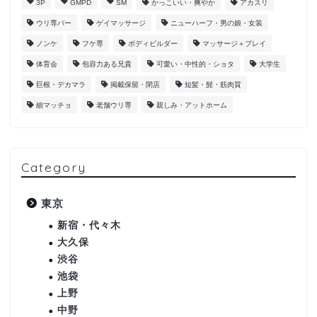
3P
GMPD
SM
かっこいい・爽やか
アカスリ
ウリ専バー
ゲイマッサージ
ニューハーフ・男の娘・女装
ノンケ
フケ専
ボディビルダー
マッサージ＋プレイ
体育会
包容力ある兄貴
可愛い・中性的・ショタ
大学生
巨根・デカマラ
掲載保留・閉店
短髪・髭・筋肉質
細マッチョ
老舗ウリ専
親しみ・アットホーム
Category
東京
新宿・代々木
大久保
渋谷
池袋
上野
中野