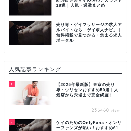
野外好きおすすめSNSアカウント
18選｜人気・過激まとめ
売り専・ゲイマッサージの求人ア
ルバイトなら「ゲイ求人ナビ」｜
無料掲載で見つかる・集まる求人
ポータル
人気記事ランキング
1
【2025年最新版】東京の売り
専・ウリセンおすすめ50選｜人
気店から穴場まで完全網羅！
236460
view
2
ゲイのためのOnlyFans・オンリ
ーファンズが熱い！おすすめ61