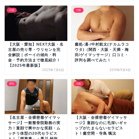
大阪
大阪
【大阪・愛知】NEXT大阪・名
癒処-凜-/中村航太(ナカムラコ
古屋の売り専・ウリセンを完
ウタ)（関西・大阪・天満・梅
全解説｜ボーイの傾向・料
田/ゲイマッサージ）口コミ・
金・予約方法まで徹底紹介！
評判を調べてみた！
【2025年最新版】
2025年7月6日
2019年9月4日
愛知
大阪
【名古屋・全裸密着ゲイマッ
【大阪・全裸密着ゲイマッサ
サージ】一般整骨院勤務の実
ージ】童顔なのに毛深いギャ
力！童顔で爽やかな笑顔・ム
ップがたまらないセラピス
ッチリ体型の20代セラピス
ト！癒空間・寺島 颯汰
ト！「穏雅庵」・厚川 棹弥