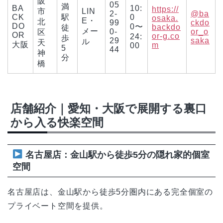
阪
05
満
BA
10:
https://
市
LIN
2-
@ba
CK
駅
0
osaka.
E・
北
99
ckdo
DO
0〜
backdo
徒
メー
0-
or_o
区
OR
or-g.co
24:
歩
29
saka
ル
天
大阪
m
00
5
44
神
分
橋
店舗紹介｜愛知・大阪で展開する裏口
から入る快楽空間
名古屋店：金山駅から徒歩5分の隠れ家的個室
空間
名古屋店は、金山駅から徒歩5分圏内にある完全個室の
プライベート空間を提供。