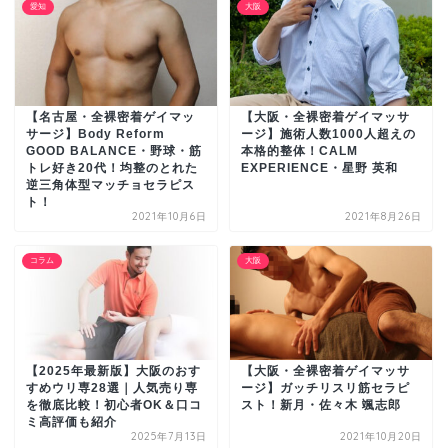
愛知
大阪
【名古屋・全裸密着ゲイマッ
【大阪・全裸密着ゲイマッサ
サージ】Body Reform
ージ】施術人数1000人超えの
GOOD BALANCE・野球・筋
本格的整体！CALM
トレ好き20代！均整のとれた
EXPERIENCE・星野 英和
逆三角体型マッチョセラピス
ト！
2021年10月6日
2021年8月26日
コラム
大阪
【2025年最新版】大阪のおす
【大阪・全裸密着ゲイマッサ
すめウリ専28選｜人気売り専
ージ】ガッチリスリ筋セラピ
を徹底比較！初心者OK＆口コ
スト！新月・佐々木 颯志郎
ミ高評価も紹介
2025年7月13日
2021年10月20日