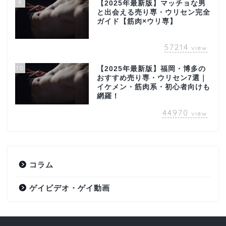
9
【2025年最新版】マッチョな男
と出会える売り専・ウリセン完全
ガイド【筋肉×ウリ専】
57214
view
10
【2025年最新版】福岡・博多の
おすすめ売り専・ウリセン7選｜
イケメン・筋肉系・初心者向けも
網羅！
44970
view
コラム
ゲイビデオ・ゲイ動画