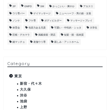
3P
GMPD
SM
かっこいい・爽やか
アカスリ
ウリ専バー
ゲイマッサージ
ニューハーフ・男の娘・女装
ノンケ
フケ専
ボディビルダー
マッサージ＋プレイ
体育会
包容力ある兄貴
可愛い・中性的・ショタ
大学生
巨根・デカマラ
掲載保留・閉店
短髪・髭・筋肉質
細マッチョ
老舗ウリ専
親しみ・アットホーム
Category
東京
新宿・代々木
大久保
渋谷
池袋
上野