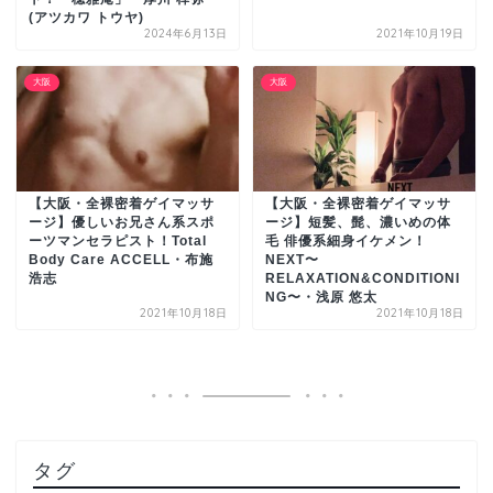
(アツカワ トウヤ)
2024年6月13日
2021年10月19日
大阪
大阪
【大阪・全裸密着ゲイマッサ
【大阪・全裸密着ゲイマッサ
ージ】優しいお兄さん系スポ
ージ】短髪、髭、濃いめの体
ーツマンセラピスト！Total
毛 俳優系細身イケメン！
Body Care ACCELL・布施
NEXT〜
浩志
RELAXATION&CONDITIONI
NG〜・浅原 悠太
2021年10月18日
2021年10月18日
タグ