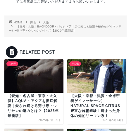
ては各店舗にご確認いただきますようお願いいたします。
HOME
関西
大阪
【愛知・大阪】BACKDOOR・バックドア｜男の癒しと快楽を極めたゲイマッサ
ージ+売り専・ウリセンのすべて【2025年最新版】
RELATED POST
大久保
その他
【愛知・名古屋・東京・大久
【大阪・京都・滋賀・全裸密
保】AQUA・アクアを徹底解
着ゲイマッサージ】
説｜愛され続ける売り専・ウ
NATURAL SPACE CITRUS
リセンの魅力とは？【2025年
豊富な施術経験！締まった身
最新版】
体の知的リーマン系！
2025年7月13日
2021年5月14日