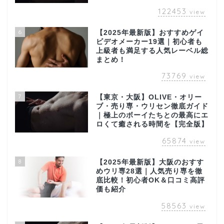
122453
view
6
【2025年最新版】おすすめゲイ
ビデオメーカー19選｜初心者も
上級者も満足する人気レーベル総
まとめ！
73769
view
7
【東京・大阪】OLIVE・オリー
ブ・売り専・ウリセン徹底ガイド
｜極上のボーイたちとの最高にエ
ロくて癒される時間を【完全版】
65874
view
8
【2025年最新版】大阪のおすす
めウリ専28選｜人気売り専を徹
底比較！初心者OK＆口コミ高評
価も紹介
58563
view