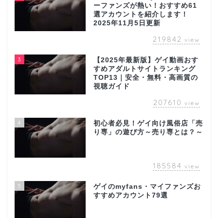
ーファンズが熱い！おすすめ61
選アカウントを紹介します！
2025年11月5日更新
219842
view
3
【2025年最新版】ゲイ動画おす
すめアダルトサイトランキング
TOP13｜安全・無料・高画質の
視聴ガイド
207610
view
4
初心者必見！ゲイ向け風俗店「売
り専」の遊び方～売り専とは？～
185584
view
5
ゲイのmyfans・マイファンズお
すすめアカウント79選