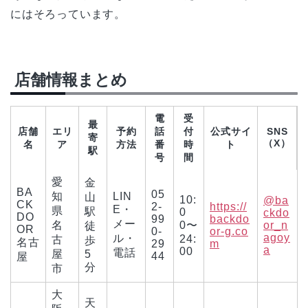
にはそろっています。
店舗情報まとめ
電
受
最
店舗
エリ
予約
話
付
公式サイ
SNS
寄
（X）
名
ア
方法
番
時
ト
駅
号
間
愛
金
BA
05
知
LIN
山
10:
@ba
CK
2-
https://
E・
県
駅
0
ckdo
DO
99
backdo
メー
名
0〜
or_n
徒
OR
0-
or-g.co
agoy
ル・
24:
古
歩
名古
29
m
a
00
電話
屋
5
44
屋
分
市
大
天