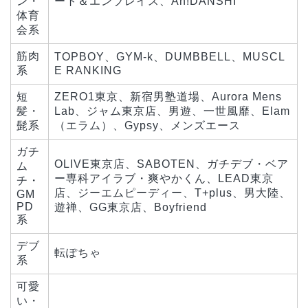
ン・
ート＆エンブレイス、Ah!DANSHI
体育
会系
筋肉
TOPBOY、GYM-k、DUMBBELL、MUSCL
系
E RANKING
短
ZERO1東京、新宿男塾道場、Aurora Mens
髪・
Lab、ジャム東京店、男遊、一世風靡、Elam
髭系
（エラム）、Gypsy、メンズエース
ガチ
OLIVE東京店、SABOTEN、ガチデブ・ベア
ム
ー専科アイラブ・爽やかくん、LEAD東京
チ・
店、ジーエムピーディー、T+plus、男大陸、
GM
PD
遊禅、GG東京店、Boyfriend
系
デブ
転ぽちゃ
系
可愛
い・