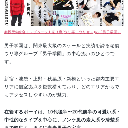
参照元©総合トップページ | 売り専(ウリ専・ウリセン)の「男子学園」
男子学園は、関東最大級のスケールと実績を誇る老舗
ウリ専グループ「男子学園」の中心拠点のひとつで
す。
新宿・池袋・上野・秋葉原・新橋といった都内主要エ
リアに個室拠点を複数構えており、どのエリアからで
もアクセスしやすいのが魅力。
在籍するボーイは、10代後半〜20代前半の可愛い系・
中性的なタイプを中心に、ノンケ風の素人系や清楚系
まで幅広く、まさに青春男子の宝庫。