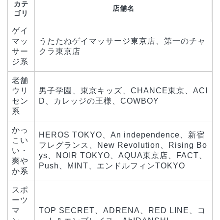
カテ
店舗名
ゴリ
ゲイ
マッ
うたたねゲイマッサージ東京店、第一のチャ
サー
クラ東京店
ジ系
老舗
ウリ
男子学園、東京キッズ、CHANCE東京、ACI
セン
D、カレッジの王様、COWBOY
系
かっ
HEROS TOKYO、An independence、新宿
こい
フレグランス、New Revolution、Rising Bo
い・
ys、NOIR TOKYO、AQUA東京店、FACT、
爽や
Push、MINT、エンドルフィンTOKYO
か系
スポ
ーツ
マ
TOP SECRET、ADRENA、RED LINE、コ