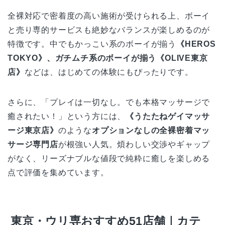
全裸対応で密着度の高い施術が受けられる上、ボーイ
と売り専的サービスも絶妙なバランスが楽しめるのが
特徴です。中でもかっこい系のボーイが揃う
《HEROS
TOKYO》、ガチムチ系のボーイが揃う《OLIVE東京
店》
などは、はじめての体験にもぴったりです。
さらに、「プレイは一切なし。でも本格マッサージで
癒されたい！」という方には、
《うたたねゲイマッサ
ージ東京店》
のような
オプションなしの全裸密着マッ
サージ専門店
が根強い人気。煩わしい交渉やギャップ
がなく、リーズナブルな値段で純粋に癒しを楽しめる
点で評価を集めています。
東京・ウリ専おすすめ51店舗｜カテ