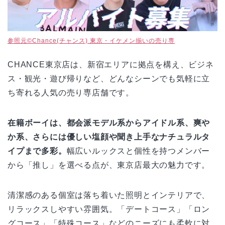
参照元©Chance(チャンス) 東京・イケメン揃いの売り専
CHANCE東京店は、新宿エリアに拠点を構え、ビジネ
ス・観光・遊び帰りなど、どんなシーンでも気軽に立
ち寄れる人気の売り専店舗です。
在籍ボーイは、都会派モデル系からアイドル系、爽や
か系、さらには優しい塩顔や聞き上手なナチュラルタ
イプまで多彩。
幅広いルックスと個性を持つメンバー
から「推し」を選べる点が、東京店最大の魅力です。
清潔感のある個室は落ち着いた照明とインテリアで、
リラックスしやすい雰囲気。「デートコース」「ロン
グコース」「特殊コース」などのニーズにも柔軟に対