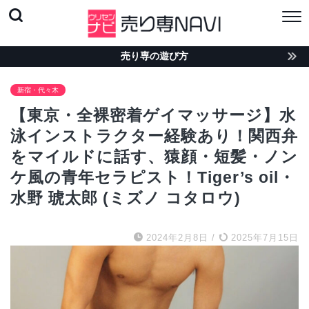
売り専の遊び方
新宿・代々木
【東京・全裸密着ゲイマッサージ】水
泳インストラクター経験あり！関西弁
をマイルドに話す、猿顔・短髪・ノン
ケ風の青年セラピスト！Tiger’s oil・
水野 琥太郎 (ミズノ コタロウ)
2024年2月8日
/
2025年7月15日