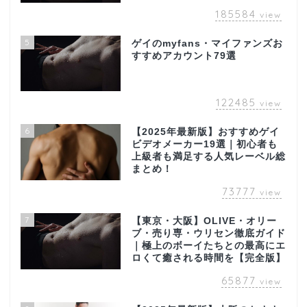
185584
view
5
ゲイのmyfans・マイファンズお
すすめアカウント79選
122485
view
6
【2025年最新版】おすすめゲイ
ビデオメーカー19選｜初心者も
上級者も満足する人気レーベル総
まとめ！
73777
view
7
【東京・大阪】OLIVE・オリー
ブ・売り専・ウリセン徹底ガイド
｜極上のボーイたちとの最高にエ
ロくて癒される時間を【完全版】
65877
view