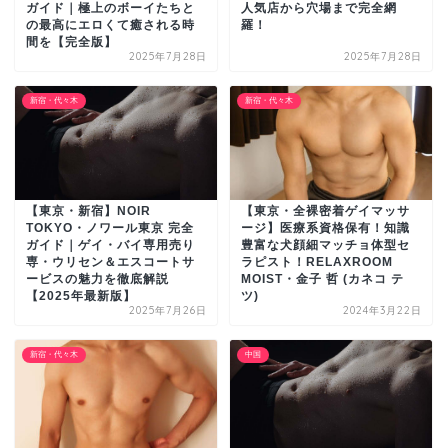
ガイド｜極上のボーイたちと
人気店から穴場まで完全網
の最高にエロくて癒される時
羅！
間を【完全版】
2025年7月28日
2025年7月28日
新宿・代々木
新宿・代々木
【東京・新宿】NOIR
【東京・全裸密着ゲイマッサ
TOKYO・ノワール東京 完全
ージ】医療系資格保有！知識
ガイド｜ゲイ・バイ専用売り
豊富な犬顔細マッチョ体型セ
専・ウリセン＆エスコートサ
ラピスト！RELAXROOM
ービスの魅力を徹底解説
MOIST・金子 哲 (カネコ テ
【2025年最新版】
ツ)
2025年7月26日
2024年3月22日
新宿・代々木
中国