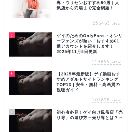
専・ウリセンおすすめ50選｜人
気店から穴場まで完全網羅！
236463
view
2
ゲイのためのOnlyFans・オンリ
ーファンズが熱い！おすすめ61
選アカウントを紹介します！
2025年11月5日更新
219859
view
3
【2025年最新版】ゲイ動画おす
すめアダルトサイトランキング
TOP13｜安全・無料・高画質の
視聴ガイド
207628
view
4
初心者必見！ゲイ向け風俗店「売
り専」の遊び方～売り専とは？～