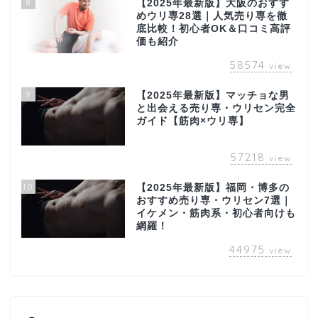
8
【2025年最新版】大阪のおすす
めウリ専28選｜人気売り専を徹
底比較！初心者OK＆口コミ高評
価も紹介
58574
view
9
【2025年最新版】マッチョな男
と出会える売り専・ウリセン完全
ガイド【筋肉×ウリ専】
57218
view
10
【2025年最新版】福岡・博多の
おすすめ売り専・ウリセン7選｜
イケメン・筋肉系・初心者向けも
網羅！
44975
view