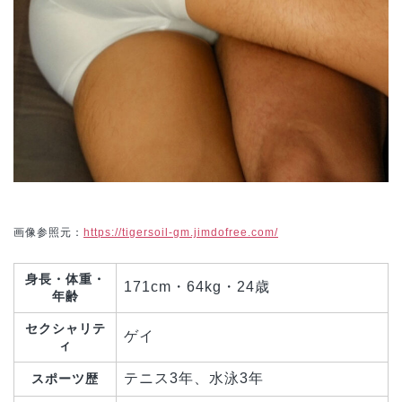
画像参照元：
https://tigersoil-gm.jimdofree.com/
身長・体重・
171cm・64kg・24歳
年齢
セクシャリテ
ゲイ
ィ
テニス3年、水泳3年
スポーツ歴