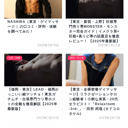
NASHIRA（東京・ゲイマッサ
【東京・新宿・上野】巨根専
ージ ）の口コミ・評判・体験
門売り専MONSTER・モンス
を調べてみた！
ター完全ガイド｜イメクラ系×
巨根×高リピ率の話題店を徹底
レビュー！ 【2025年最新版】
2020年5月13日
2025年7月22日
九州・沖縄
新宿・代々木
【福岡・東京】LEAD・福岡か
【東京・全裸密着ゲイマッサ
っこいい細マッチョ！東京ガ
ージ】リラクゼーションサロ
チムチ・出張専門ウリ専ホス
ン経験者！小柄な弟系・20代
トの全貌を徹底解説【2025年
セラピスト！「Relaxroom
最新版】
-3rd- 」・田所 武琉 (タドコロ
タケル)
2025年7月22日
2025年3月17日