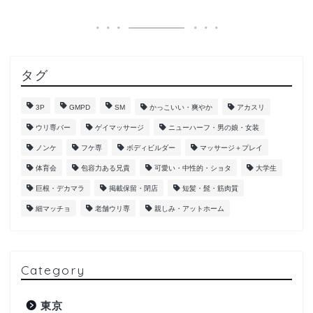
タグ
3P
GMPD
SM
かっこいい・爽やか
アカスリ
ウリ専バー
ゲイマッサージ
ニューハーフ・男の娘・女装
ノンケ
フケ専
ボディビルダー
マッサージ＋プレイ
体育会
包容力ある兄貴
可愛い・中性的・ショタ
大学生
巨根・デカマラ
掲載保留・閉店
短髪・髭・筋肉質
細マッチョ
老舗ウリ専
親しみ・アットホーム
Category
東京