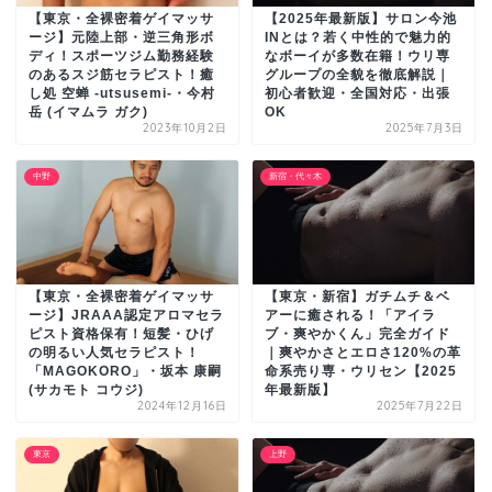
【東京・全裸密着ゲイマッサ
【2025年最新版】サロン今池
ージ】元陸上部・逆三角形ボ
INとは？若く中性的で魅力的
ディ！スポーツジム勤務経験
なボーイが多数在籍！ウリ専
のあるスジ筋セラピスト！癒
グループの全貌を徹底解説｜
し処 空蝉 -utsusemi-・今村
初心者歓迎・全国対応・出張
岳 (イマムラ ガク)
OK
2023年10月2日
2025年7月3日
中野
新宿・代々木
【東京・全裸密着ゲイマッサ
【東京・新宿】ガチムチ＆ベ
ージ】JRAAA認定アロマセラ
アーに癒される！「アイラ
ピスト資格保有！短髪・ひげ
ブ・爽やかくん」完全ガイド
の明るい人気セラピスト！
｜爽やかさとエロさ120%の革
「MAGOKORO」・坂本 康嗣
命系売り専・ウリセン【2025
(サカモト コウジ)
年最新版】
2024年12月16日
2025年7月22日
東京
上野