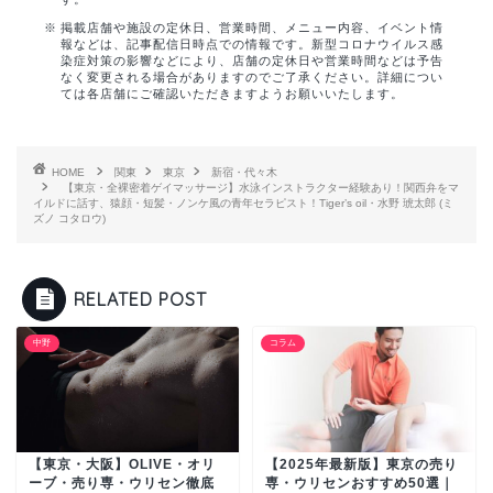
掲載店舗や施設の定休日、営業時間、メニュー内容、イベント情
報などは、記事配信日時点での情報です。新型コロナウイルス感
染症対策の影響などにより、店舗の定休日や営業時間などは予告
なく変更される場合がありますのでご了承ください。詳細につい
ては各店舗にご確認いただきますようお願いいたします。
HOME
関東
東京
新宿・代々木
【東京・全裸密着ゲイマッサージ】水泳インストラクター経験あり！関西弁をマ
イルドに話す、猿顔・短髪・ノンケ風の青年セラピスト！Tiger’s oil・水野 琥太郎 (ミ
ズノ コタロウ)
RELATED POST
中野
コラム
【東京・大阪】OLIVE・オリ
【2025年最新版】東京の売り
ーブ・売り専・ウリセン徹底
専・ウリセンおすすめ50選｜