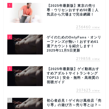
1
【2025年最新版】東京の売り
専・ウリセンおすすめ50選｜人
気店から穴場まで完全網羅！
236460
view
2
ゲイのためのOnlyFans・オンリ
ーファンズが熱い！おすすめ61
選アカウントを紹介します！
2025年11月5日更新
219858
view
3
【2025年最新版】ゲイ動画おす
すめアダルトサイトランキング
TOP13｜安全・無料・高画質の
視聴ガイド
207623
view
4
初心者必見！ゲイ向け風俗店「売
り専」の遊び方～売り専とは？～