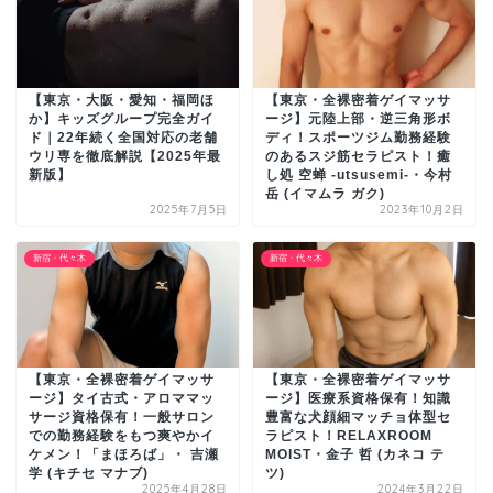
【東京・大阪・愛知・福岡ほ
【東京・全裸密着ゲイマッサ
か】キッズグループ完全ガイ
ージ】元陸上部・逆三角形ボ
ド｜22年続く全国対応の老舗
ディ！スポーツジム勤務経験
ウリ専を徹底解説【2025年最
のあるスジ筋セラピスト！癒
新版】
し処 空蝉 -utsusemi-・今村
岳 (イマムラ ガク)
2025年7月5日
2023年10月2日
新宿・代々木
新宿・代々木
【東京・全裸密着ゲイマッサ
【東京・全裸密着ゲイマッサ
ージ】タイ古式・アロママッ
ージ】医療系資格保有！知識
サージ資格保有！一般サロン
豊富な犬顔細マッチョ体型セ
での勤務経験をもつ爽やかイ
ラピスト！RELAXROOM
ケメン！「まほろば」・ 吉瀬
MOIST・金子 哲 (カネコ テ
学 (キチセ マナブ)
ツ)
2025年4月28日
2024年3月22日