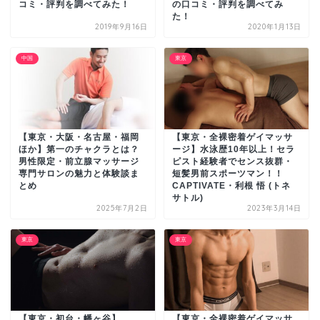
コミ・評判を調べてみた！
の口コミ・評判を調べてみ
た！
2019年9月16日
2020年1月13日
中国
東京
【東京・大阪・名古屋・福岡
【東京・全裸密着ゲイマッサ
ほか】第一のチャクラとは？
ージ】水泳歴10年以上！セラ
男性限定・前立腺マッサージ
ピスト経験者でセンス抜群・
専門サロンの魅力と体験談ま
短髪男前スポーツマン！！
とめ
CAPTIVATE・利根 悟 (トネ
サトル)
2025年7月2日
2023年3月14日
東京
東京
【東京・初台・幡ヶ谷】
【東京・全裸密着ゲイマッサ