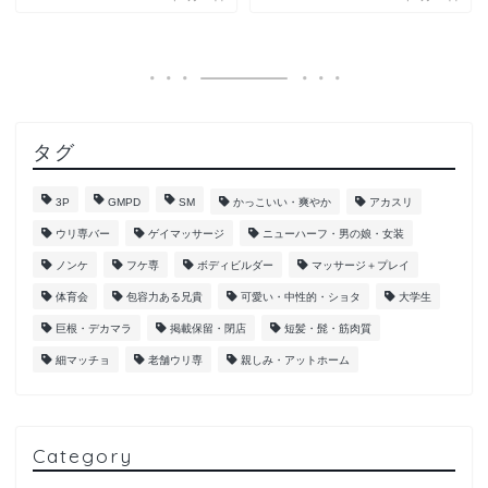
タグ
3P
GMPD
SM
かっこいい・爽やか
アカスリ
ウリ専バー
ゲイマッサージ
ニューハーフ・男の娘・女装
ノンケ
フケ専
ボディビルダー
マッサージ＋プレイ
体育会
包容力ある兄貴
可愛い・中性的・ショタ
大学生
巨根・デカマラ
掲載保留・閉店
短髪・髭・筋肉質
細マッチョ
老舗ウリ専
親しみ・アットホーム
Category