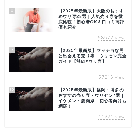
8
【2025年最新版】大阪のおすす
めウリ専28選｜人気売り専を徹
底比較！初心者OK＆口コミ高評
価も紹介
58572
view
9
【2025年最新版】マッチョな男
と出会える売り専・ウリセン完全
ガイド【筋肉×ウリ専】
57218
view
10
【2025年最新版】福岡・博多の
おすすめ売り専・ウリセン7選｜
イケメン・筋肉系・初心者向けも
網羅！
44974
view