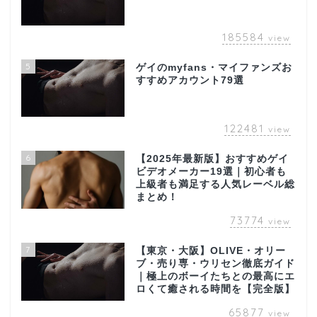
185584
view
5
ゲイのmyfans・マイファンズお
すすめアカウント79選
122481
view
6
【2025年最新版】おすすめゲイ
ビデオメーカー19選｜初心者も
上級者も満足する人気レーベル総
まとめ！
73774
view
7
【東京・大阪】OLIVE・オリー
ブ・売り専・ウリセン徹底ガイド
｜極上のボーイたちとの最高にエ
ロくて癒される時間を【完全版】
65877
view