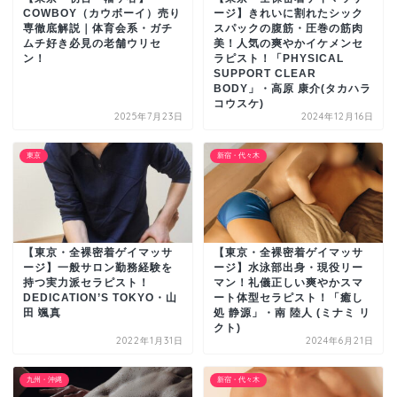
COWBOY（カウボーイ）売り
ージ】きれいに割れたシック
専徹底解説｜体育会系・ガチ
スパックの腹筋・圧巻の筋肉
ムチ好き必見の老舗ウリセ
美！人気の爽やかイケメンセ
ン！
ラピスト！「PHYSICAL
SUPPORT CLEAR
BODY」・高原 康介(タカハラ
コウスケ)
2025年7月23日
2024年12月16日
東京
新宿・代々木
【東京・全裸密着ゲイマッサ
【東京・全裸密着ゲイマッサ
ージ】一般サロン勤務経験を
ージ】水泳部出身・現役リー
持つ実力派セラピスト！
マン！礼儀正しい爽やかスマ
DEDICATION’S TOKYO・山
ート体型セラピスト！「癒し
田 颯真
処 静源」・南 陸人 (ミナミ リ
クト)
2022年1月31日
2024年6月21日
九州・沖縄
新宿・代々木