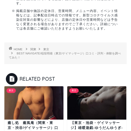
す。
掲載店舗や施設の定休日、営業時間、メニュー内容、イベント情
報などは、記事配信日時点での情報です。新型コロナウイルス感
染症対策の影響などにより、店舗の定休日や営業時間などは予告
なく変更される場合がありますのでご了承ください。詳細につい
ては各店舗にご確認いただきますようお願いいたします。
HOME
関東
東京
BEST NAVIGATE/稲垣明雄（東京/ゲイマッサージ）口コミ・評判・体験を調べ
てみた！
RELATED POST
東京
東京
癒し処 癒風庵（関東・東
【東京・池袋・ゲイマッサー
京・渋谷/ゲイマッサージ）口
ジ】雄暖遊戯-ゆうだんゆうぎ-