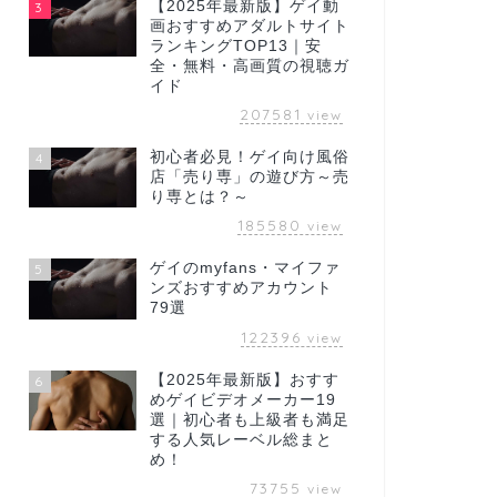
【2025年最新版】ゲイ動
3
画おすすめアダルトサイト
ランキングTOP13｜安
全・無料・高画質の視聴ガ
イド
207581
view
初心者必見！ゲイ向け風俗
4
店「売り専」の遊び方～売
り専とは？～
185580
view
ゲイのmyfans・マイファ
5
ンズおすすめアカウント
79選
122396
view
【2025年最新版】おすす
6
めゲイビデオメーカー19
選｜初心者も上級者も満足
する人気レーベル総まと
め！
73755
view