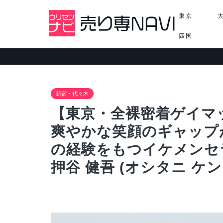
東京
四国
新宿・代々木
【東京・全裸密着ゲイマ
爽やかな笑顔のギャップ
の経験をもつイケメンセラピ
押谷 健吾 (オシタニ ケン