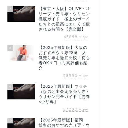
【東京・大阪】OLIVE・オ
7
リーブ・売り専・ウリセン
徹底ガイド｜極上のボーイ
たちとの最高にエロくて癒
される時間を【完全版】
65859
view
【2025年最新版】大阪の
8
おすすめウリ専28選｜人
気売り専を徹底比較！初心
者OK＆口コミ高評価も紹
介
58550
view
【2025年最新版】マッチ
9
ョな男と出会える売り専・
ウリセン完全ガイド【筋肉
×ウリ専】
57200
view
【2025年最新版】福岡・
10
博多のおすすめ売り専・ウ