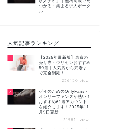
求人ナビ」｜無料掲載で見
つかる・集まる求人ポータ
ル
人気記事ランキング
【2025年最新版】東京の
1
売り専・ウリセンおすすめ
50選｜人気店から穴場ま
で完全網羅！
236420
view
ゲイのためのOnlyFans・
2
オンリーファンズが熱い！
おすすめ61選アカウント
を紹介します！2025年11
月5日更新
219814
view