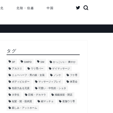
東北
北陸・信越
中国
タグ
3P
GMPD
SM
かっこいい・爽やか
アカスリ
ウリ専バー
ゲイマッサージ
ニューハーフ・男の娘・女装
ノンケ
フケ専
ボディビルダー
マッサージ＋プレイ
体育会
包容力ある兄貴
可愛い・中性的・ショタ
大学生
巨根・デカマラ
掲載保留・閉店
短髪・髭・筋肉質
細マッチョ
老舗ウリ専
親しみ・アットホーム