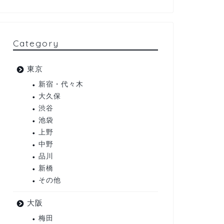
Category
東京
新宿・代々木
大久保
渋谷
池袋
上野
中野
品川
新橋
その他
大阪
梅田