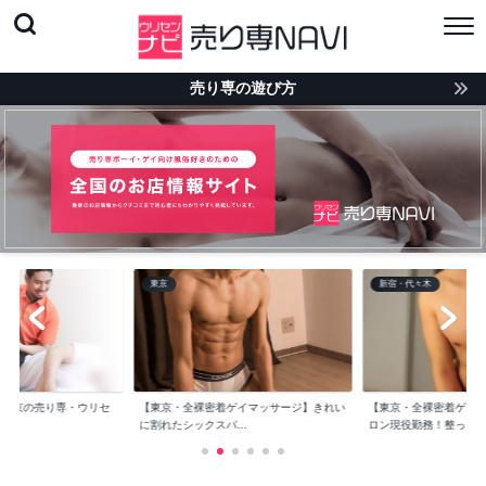
売り専の遊び方
東京
新宿・代々木
版】東京の売り専・ウリセ
【東京・全裸密着ゲイマッサージ】きれい
【東京・全裸密着ゲイ
に割れたシックスパ...
ロン現役勤務！整っ...