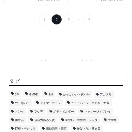
...
1
2
3
44
タグ
3P
GMPD
SM
かっこいい・爽やか
アカスリ
ウリ専バー
ゲイマッサージ
ニューハーフ・男の娘・女装
ノンケ
フケ専
ボディビルダー
マッサージ＋プレイ
体育会
包容力ある兄貴
可愛い・中性的・ショタ
大学生
巨根・デカマラ
掲載保留・閉店
短髪・髭・筋肉質