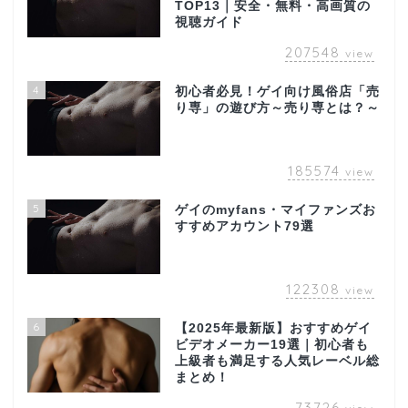
TOP13｜安全・無料・高画質の
視聴ガイド
207548
view
4
初心者必見！ゲイ向け風俗店「売
り専」の遊び方～売り専とは？～
185574
view
5
ゲイのmyfans・マイファンズお
すすめアカウント79選
122308
view
6
【2025年最新版】おすすめゲイ
ビデオメーカー19選｜初心者も
上級者も満足する人気レーベル総
まとめ！
73726