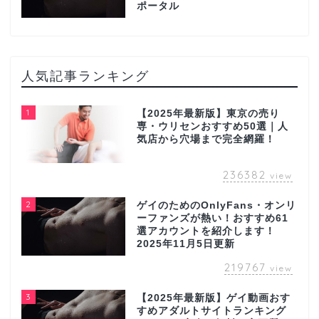
ポータル
人気記事ランキング
1
【2025年最新版】東京の売り
専・ウリセンおすすめ50選｜人
気店から穴場まで完全網羅！
236382
view
2
ゲイのためのOnlyFans・オンリ
ーファンズが熱い！おすすめ61
選アカウントを紹介します！
2025年11月5日更新
219767
view
3
【2025年最新版】ゲイ動画おす
すめアダルトサイトランキング