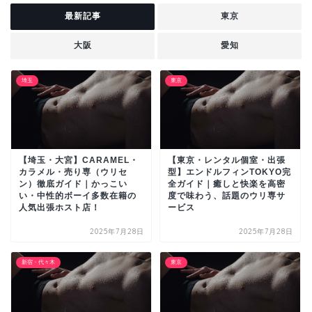
最新記事
東京
大阪
愛知
埼玉
東京
【埼玉・大宮】CARAMEL・
【東京・レンタル個室・出張
カラメル・売り専（ウリセ
型】エンドルフィンTOKYO完
ン）徹底ガイド｜かっこい
全ガイド｜癒しと快楽を高密
い・中性的ボーイ多数在籍の
度で味わう、話題のウリ専サ
人気出張ホスト店！
ービス
2025年7月28日
2025年7月28日
新宿・代々木
東京