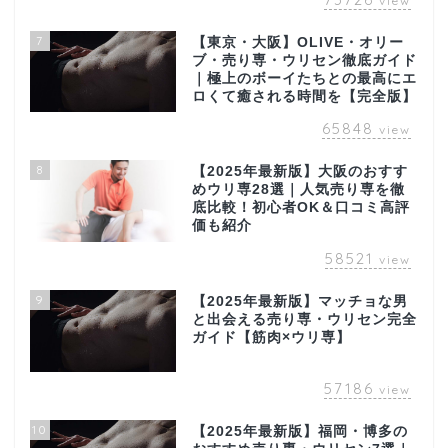
view
7
【東京・大阪】OLIVE・オリー
ブ・売り専・ウリセン徹底ガイド
｜極上のボーイたちとの最高にエ
ロくて癒される時間を【完全版】
65848
view
8
【2025年最新版】大阪のおすす
めウリ専28選｜人気売り専を徹
底比較！初心者OK＆口コミ高評
価も紹介
58521
view
9
【2025年最新版】マッチョな男
と出会える売り専・ウリセン完全
ガイド【筋肉×ウリ専】
57186
view
10
【2025年最新版】福岡・博多の