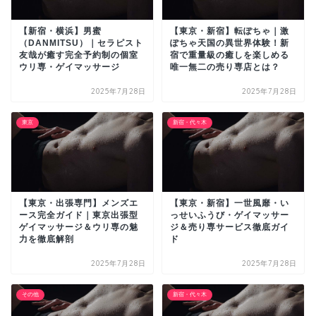
【新宿・横浜】男蜜
【東京・新宿】転ぽちゃ｜激
（DANMITSU）｜セラピスト
ぽちゃ天国の異世界体験！新
友哉が癒す完全予約制の個室
宿で重量級の癒しを楽しめる
ウリ専・ゲイマッサージ
唯一無二の売り専店とは？
2025年7月28日
2025年7月28日
東京
新宿・代々木
【東京・出張専門】メンズエ
【東京・新宿】一世風靡・い
ース完全ガイド｜東京出張型
っせいふうび・ゲイマッサー
ゲイマッサージ＆ウリ専の魅
ジ＆売り専サービス徹底ガイ
力を徹底解剖
ド
2025年7月28日
2025年7月28日
その他
新宿・代々木