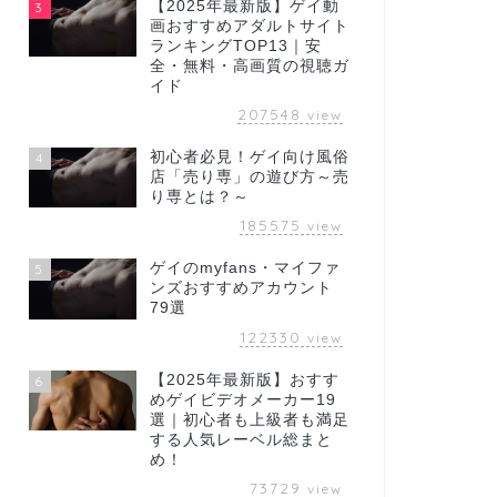
【2025年最新版】ゲイ動
3
画おすすめアダルトサイト
ランキングTOP13｜安
全・無料・高画質の視聴ガ
イド
207548
view
初心者必見！ゲイ向け風俗
4
店「売り専」の遊び方～売
り専とは？～
185575
view
ゲイのmyfans・マイファ
5
ンズおすすめアカウント
79選
122330
view
【2025年最新版】おすす
6
めゲイビデオメーカー19
選｜初心者も上級者も満足
する人気レーベル総まと
め！
73729
view