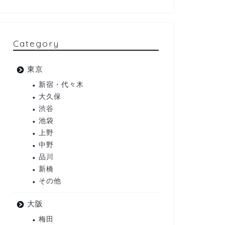
Category
東京
新宿・代々木
大久保
渋谷
池袋
上野
中野
品川
新橋
その他
大阪
梅田