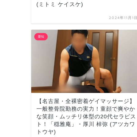
(ミトミ ケイスケ)
2024年11月1
愛知
【名古屋・全裸密着ゲイマッサージ】
一般整骨院勤務の実力！童顔で爽やか
な笑顔・ムッチリ体型の20代セラピス
ト！「穏雅庵」・厚川 棹弥 (アツカワ
トウヤ)