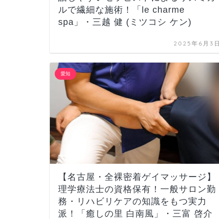
ルで繊細な施術！「le charme
spa」・三越 健 (ミツコシ ケン)
2025年6月3
愛知
【名古屋・全裸密着ゲイマッサージ】
理学療法士の資格保有！一般サロン勤
務・リハビリケアの知識をもつ実力
派！「癒しの里 白南風」・三富 啓介