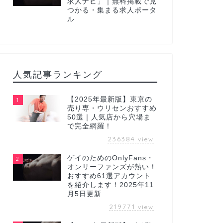
求人ナビ」｜無料掲載で見
つかる・集まる求人ポータ
ル
人気記事ランキング
【2025年最新版】東京の
1
売り専・ウリセンおすすめ
50選｜人気店から穴場ま
で完全網羅！
236384
view
ゲイのためのOnlyFans・
2
オンリーファンズが熱い！
おすすめ61選アカウント
を紹介します！2025年11
月5日更新
219771
view