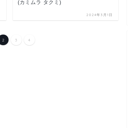
(カミムラ タクミ)
日
2024年3月1日
2
3
4