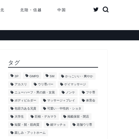
東北
北陸・信越
中国
タグ
3P
GMPD
SM
かっこいい・爽やか
アカスリ
ウリ専バー
ゲイマッサージ
ニューハーフ・男の娘・女装
ノンケ
フケ専
ボディビルダー
マッサージ＋プレイ
体育会
包容力ある兄貴
可愛い・中性的・ショタ
大学生
巨根・デカマラ
掲載保留・閉店
短髪・髭・筋肉質
細マッチョ
老舗ウリ専
親しみ・アットホーム