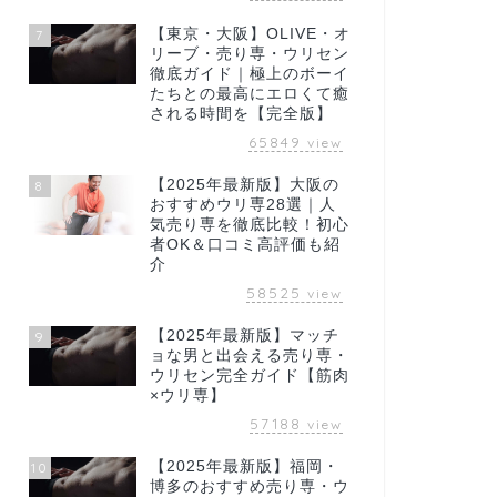
【東京・大阪】OLIVE・オ
7
リーブ・売り専・ウリセン
徹底ガイド｜極上のボーイ
たちとの最高にエロくて癒
される時間を【完全版】
65849
view
【2025年最新版】大阪の
8
おすすめウリ専28選｜人
気売り専を徹底比較！初心
者OK＆口コミ高評価も紹
介
58525
view
【2025年最新版】マッチ
9
ョな男と出会える売り専・
ウリセン完全ガイド【筋肉
×ウリ専】
57188
view
【2025年最新版】福岡・
10
博多のおすすめ売り専・ウ