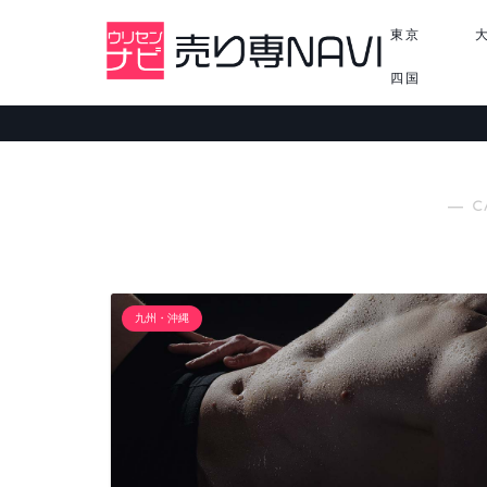
東京
四国
― C
九州・沖縄