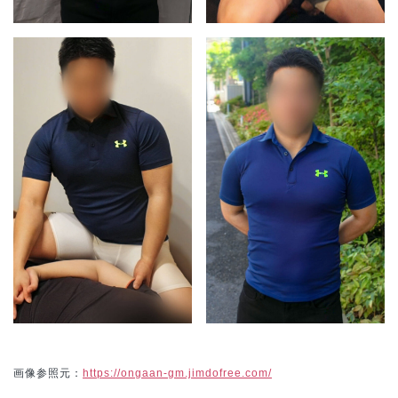
画像参照元：
https://ongaan-gm.jimdofree.com/