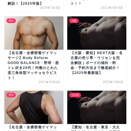
解説！【2025年版】
ト！！
2025年7月3日
2022年5月13日
愛知
大阪
【名古屋・全裸密着ゲイマッ
【大阪・愛知】NEXT大阪・名
サージ】Body Reform
古屋の売り専・ウリセンを完
GOOD BALANCE・野球・筋
全解説｜ボーイの傾向・料
トレ好き20代！均整のとれた
金・予約方法まで徹底紹介！
逆三角体型マッチョセラピス
【2025年最新版】
ト！
2021年10月6日
2025年7月6日
愛知
大久保
【名古屋・全裸密着ゲイマッ
【愛知・名古屋・東京・大久