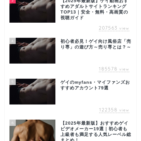
3
【2025年最新版】ゲイ動画おす
すめアダルトサイトランキング
TOP13｜安全・無料・高画質の
視聴ガイド
207563
view
4
初心者必見！ゲイ向け風俗店「売
り専」の遊び方～売り専とは？～
185578
view
5
ゲイのmyfans・マイファンズお
すすめアカウント79選
122358
view
6
【2025年最新版】おすすめゲイ
ビデオメーカー19選｜初心者も
上級者も満足する人気レーベル総
まとめ！