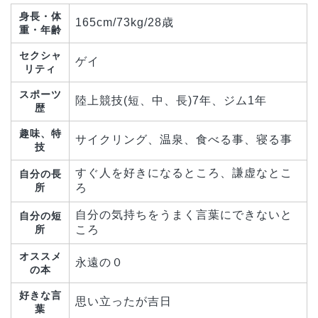
身長・体
165cm/73kg/28歳
重・年齢
セクシャ
ゲイ
リティ
スポーツ
陸上競技(短、中、長)7年、ジム1年
歴
趣味、特
サイクリング、温泉、食べる事、寝る事
技
すぐ人を好きになるところ、謙虚なとこ
自分の長
所
ろ
自分の気持ちをうまく言葉にできないと
自分の短
所
ころ
オススメ
永遠の０
の本
好きな言
思い立ったが吉日
葉