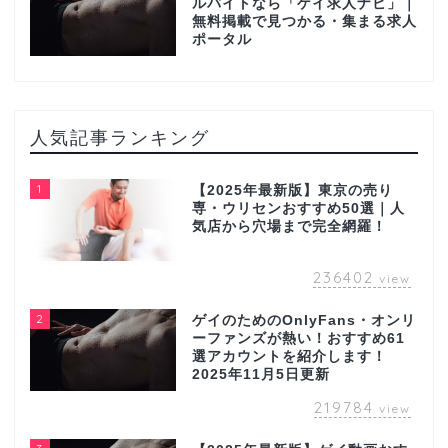
ルバイトなら「ゲイ求人ナビ」｜
無料掲載で見つかる・集まる求人
ポータル
人気記事ランキング
1
【2025年最新版】東京の売り
専・ウリセンおすすめ50選｜人
気店から穴場まで完全網羅！
236402
view
2
ゲイのためのOnlyFans・オンリ
ーファンズが熱い！おすすめ61
選アカウントを紹介します！
2025年11月5日更新
219784
view