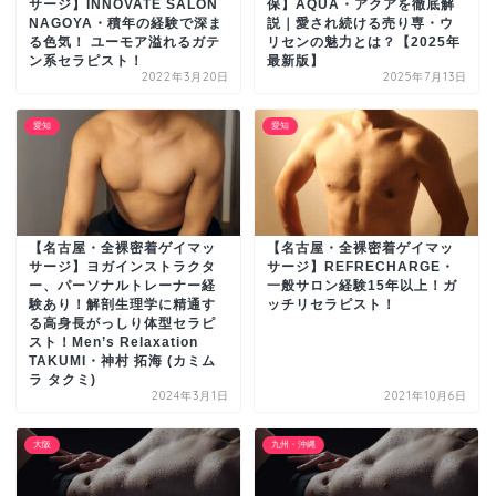
サージ】INNOVATE SALON
保】AQUA・アクアを徹底解
NAGOYA・積年の経験で深ま
説｜愛され続ける売り専・ウ
る色気！ ユーモア溢れるガテ
リセンの魅力とは？【2025年
ン系セラピスト！
最新版】
2022年3月20日
2025年7月13日
愛知
愛知
【名古屋・全裸密着ゲイマッ
【名古屋・全裸密着ゲイマッ
サージ】ヨガインストラクタ
サージ】REFRECHARGE・
ー、パーソナルトレーナー経
一般サロン経験15年以上！ガ
験あり！解剖生理学に精通す
ッチリセラピスト！
る高身長がっしり体型セラピ
スト！Men’s Relaxation
TAKUMI・神村 拓海 (カミム
ラ タクミ)
2024年3月1日
2021年10月6日
大阪
九州・沖縄