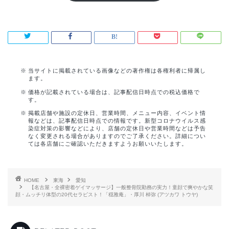
当サイトに掲載されている画像などの著作権は各権利者に帰属し
ます。
価格が記載されている場合は、記事配信日時点での税込価格で
す。
掲載店舗や施設の定休日、営業時間、メニュー内容、イベント情
報などは、記事配信日時点での情報です。新型コロナウイルス感
染症対策の影響などにより、店舗の定休日や営業時間などは予告
なく変更される場合がありますのでご了承ください。詳細につい
ては各店舗にご確認いただきますようお願いいたします。
HOME
東海
愛知
【名古屋・全裸密着ゲイマッサージ】一般整骨院勤務の実力！童顔で爽やかな笑
顔・ムッチリ体型の20代セラピスト！「穏雅庵」・厚川 棹弥 (アツカワ トウヤ)