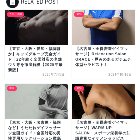
RELATED POST
九州・沖縄
愛知
【東京・大阪・愛知・福岡ほ
【名古屋・全裸密着ゲイマッ
か】キッズグループ完全ガイ
サージ】Relaxation Salon
ド｜22年続く全国対応の老舗
GRACE・厚みのあるガチムチ
ウリ専を徹底解説【2025年最
体型セラピスト！
新版】
2025年7月5日
2021年10月6日
中国
愛知
【東京・大阪・名古屋・福岡
【名古屋・全裸密着ゲイマッ
など】うたたねゲイマッサー
サージ】WARM UP
ジ全国ガイド・全国対応の男
SALON・スポーツ栄養学の知
性専用リラクゼーション徹底
識豊富なイケメンセラピス