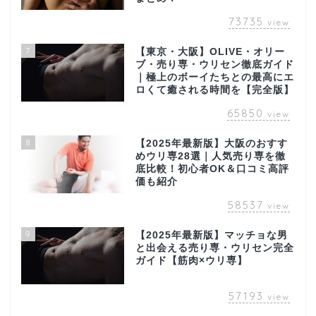
73735
view
7
【東京・大阪】OLIVE・オリー
ブ・売り専・ウリセン徹底ガイド
｜極上のボーイたちとの最高にエ
ロくて癒される時間を【完全版】
65850
view
8
【2025年最新版】大阪のおすす
めウリ専28選｜人気売り専を徹
底比較！初心者OK＆口コミ高評
価も紹介
58537
view
9
【2025年最新版】マッチョな男
と出会える売り専・ウリセン完全
ガイド【筋肉×ウリ専】
57193
view