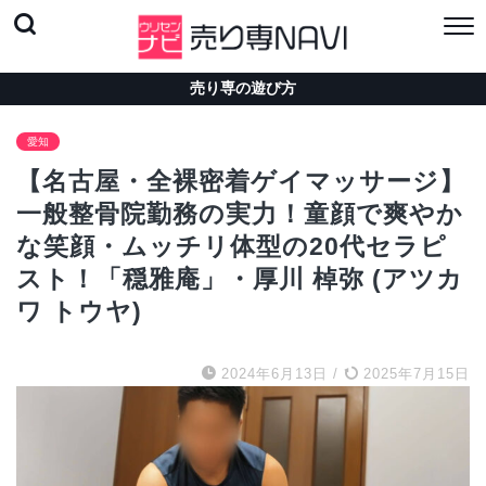
売り専の遊び方
愛知
【名古屋・全裸密着ゲイマッサージ】
一般整骨院勤務の実力！童顔で爽やか
な笑顔・ムッチリ体型の20代セラピ
スト！「穏雅庵」・厚川 棹弥 (アツカ
ワ トウヤ)
2024年6月13日
/
2025年7月15日