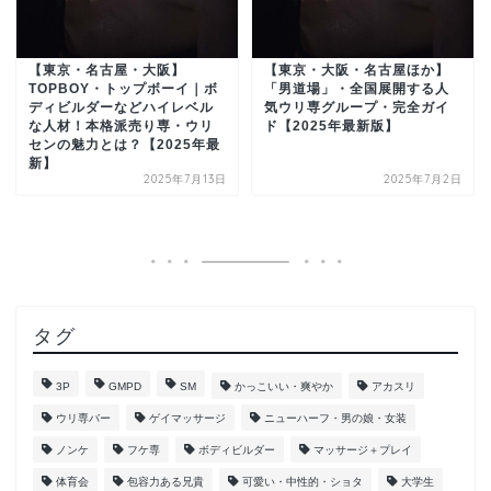
【東京・名古屋・大阪】
【東京・大阪・名古屋ほか】
TOPBOY・トップボーイ｜ボ
「男道場」・全国展開する人
ディビルダーなどハイレベル
気ウリ専グループ・完全ガイ
な人材！本格派売り専・ウリ
ド【2025年最新版】
センの魅力とは？【2025年最
新】
2025年7月13日
2025年7月2日
タグ
3P
GMPD
SM
かっこいい・爽やか
アカスリ
ウリ専バー
ゲイマッサージ
ニューハーフ・男の娘・女装
ノンケ
フケ専
ボディビルダー
マッサージ＋プレイ
体育会
包容力ある兄貴
可愛い・中性的・ショタ
大学生