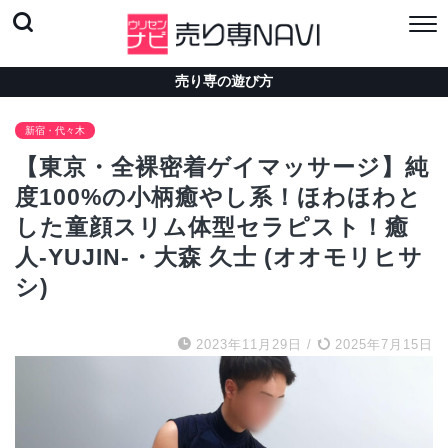
売り専の遊び方
新宿・代々木
【東京・全裸密着ゲイマッサージ】純
度100%の小柄癒やし系！ほわほわと
した童顔スリム体型セラピスト！癒
人-YUJIN-・大森 久士 (オオモリヒサ
シ)
2023年11月29日
/
2025年7月15日