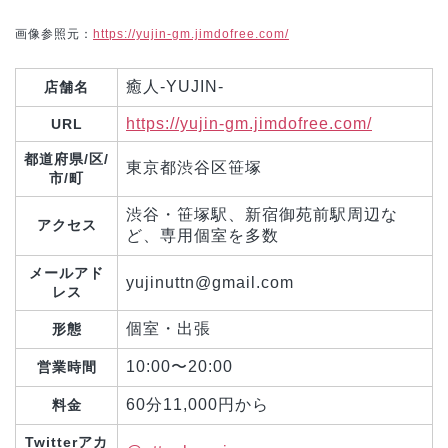
画像参照元：
https://yujin-gm.jimdofree.com/
癒人-YUJIN-
店舗名
https://yujin-gm.jimdofree.com/
URL
都道府県/区/
東京都渋谷区笹塚
市/町
渋谷・笹塚駅、新宿御苑前駅周辺な
アクセス
ど、専用個室を多数
メールアド
yujinuttn@gmail.com
レス
個室・出張
形態
10:00〜20:00
営業時間
60分11,000円から
料金
Twitterアカ