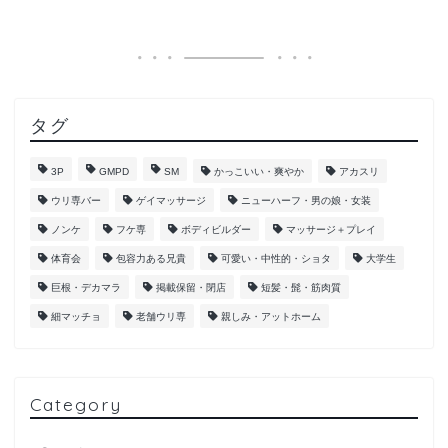
タグ
3P
GMPD
SM
かっこいい・爽やか
アカスリ
ウリ専バー
ゲイマッサージ
ニューハーフ・男の娘・女装
ノンケ
フケ専
ボディビルダー
マッサージ＋プレイ
体育会
包容力ある兄貴
可愛い・中性的・ショタ
大学生
巨根・デカマラ
掲載保留・閉店
短髪・髭・筋肉質
細マッチョ
老舗ウリ専
親しみ・アットホーム
Category