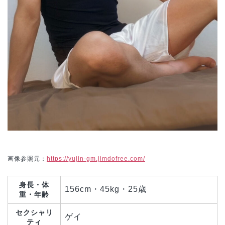
画像参照元：
https://yujin-gm.jimdofree.com/
身長・体
156cm・45kg・25歳
重・年齢
セクシャリ
ゲイ
ティ