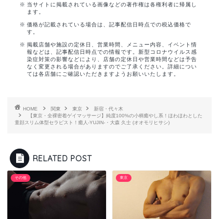
当サイトに掲載されている画像などの著作権は各権利者に帰属し
ます。
価格が記載されている場合は、記事配信日時点での税込価格で
す。
掲載店舗や施設の定休日、営業時間、メニュー内容、イベント情
報などは、記事配信日時点での情報です。新型コロナウイルス感
染症対策の影響などにより、店舗の定休日や営業時間などは予告
なく変更される場合がありますのでご了承ください。詳細につい
ては各店舗にご確認いただきますようお願いいたします。
HOME
関東
東京
新宿・代々木
【東京・全裸密着ゲイマッサージ】純度100%の小柄癒やし系！ほわほわとした
童顔スリム体型セラピスト！癒人-YUJIN-・大森 久士 (オオモリヒサシ)
RELATED POST
その他
東京