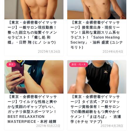
【東京・全裸密着ゲイマッサ
【東京・全裸密着ゲイマッサ
ージ】一般サロン現役勤務！
ージ】接客業出身・現役リー
整った顔立ちの短髪イケメン
マン！温和な童顔スリム系セ
セラピスト！「癒し処 和
ラピスト！「Salon Healing
穏」・日野 翔 (ヒノ ショウ)
Society」・油科 盛渡 (ユシナ
モリト)
2025年1月26日
2024年6月4日
東京
新宿・代々木
【東京・全裸密着ゲイマッサ
【東京・全裸密着ゲイマッサ
ージ】ワイルドな性格と爽や
ージ】タイ古式・アロママッ
かな笑顔のギャップがいい、
サージ資格保有！一般サロン
ガッチリ体型スポーツマン！
での勤務経験をもつ爽やかイ
BEST RELAXATION
ケメン！「まほろば」・ 吉瀬
MASTERPIECE・本村 雄輝
学 (キチセ マナブ)
2021年10月22日
2025年4月28日