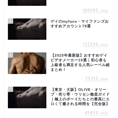
185580
view
5
ゲイのmyfans・マイファンズお
すすめアカウント79選
122396
view
6
【2025年最新版】おすすめゲイ
ビデオメーカー19選｜初心者も
上級者も満足する人気レーベル総
まとめ！
73753
view
7
【東京・大阪】OLIVE・オリー
ブ・売り専・ウリセン徹底ガイド
｜極上のボーイたちとの最高にエ
ロくて癒される時間を【完全版】
65859
view