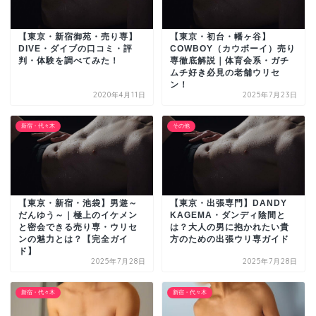
【東京・新宿御苑・売り専】
【東京・初台・幡ヶ谷】
DIVE・ダイブの口コミ・評
COWBOY（カウボーイ）売り
判・体験を調べてみた！
専徹底解説｜体育会系・ガチ
ムチ好き必見の老舗ウリセ
ン！
2020年4月11日
2025年7月23日
新宿・代々木
その他
【東京・新宿・池袋】男遊～
【東京・出張専門】DANDY
だんゆう～｜極上のイケメン
KAGEMA・ダンディ陰間と
と密会できる売り専・ウリセ
は？大人の男に抱かれたい貴
ンの魅力とは？【完全ガイ
方のための出張ウリ専ガイド
ド】
2025年7月28日
2025年7月28日
新宿・代々木
新宿・代々木