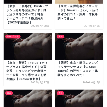
【東京・出張専門】Push・プ
【東京・全裸密着ゲイマッサ
ッシュ売り専完全ガイド｜推
ージ】fuwari・ふわり・伍代
し活ウリ専のすべて｜料金・
真守の口コミ・評判・体験を
サービス・口コミ徹底紹介
調べてみた！
【2025年最新版】
2025年7月28日
2019年8月6日
新宿・代々木
東京
【東京・新宿】T+plus（ティ
【閉店】東京・新宿のメンズ
ープラス）完全ガイド｜体育
マッサージサロン【G Soul
会系・トランスビデオ出演ボ
Tokyo】の評判・口コミ・体
ーイ多数！ウリ専サロンを徹
験をまとめてみた！
底解説【2025年最新版】
2025年7月27日
2020年6月13日
東京
東京