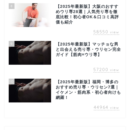
8
【2025年最新版】大阪のおすす
めウリ専28選｜人気売り専を徹
底比較！初心者OK＆口コミ高評
価も紹介
58550
view
9
【2025年最新版】マッチョな男
と出会える売り専・ウリセン完全
ガイド【筋肉×ウリ専】
57200
view
10
【2025年最新版】福岡・博多の
おすすめ売り専・ウリセン7選｜
イケメン・筋肉系・初心者向けも
網羅！
44964
view