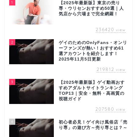
1
【2025年最新版】東京の売り
専・ウリセンおすすめ50選｜人
気店から穴場まで完全網羅！
236420
view
2
ゲイのためのOnlyFans・オンリ
ーファンズが熱い！おすすめ61
選アカウントを紹介します！
2025年11月5日更新
219812
view
3
【2025年最新版】ゲイ動画おす
すめアダルトサイトランキング
TOP13｜安全・無料・高画質の
視聴ガイド
207580
view
4
初心者必見！ゲイ向け風俗店「売
り専」の遊び方～売り専とは？～