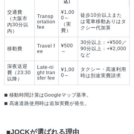
込）
交通費
¥1,00
徒歩10分以上また
Transp
0～
（大阪市
は電車移動ありはタ
ortation
（実
内30分以
fee
クシー代加算
費）
内）
30分以上：+¥500／
¥500
Travel f
移動費
90分以上：+¥2,000
ee
～
など
深夜送迎
Late-ni
タクシー・高速利用
¥1,00
費（23:30
ght tran
0～
時は別途実費請求
sfer fee
以降）
⬛︎ 移動時間計算はGoogleマップ基準。
⬛︎ 高速道路使用時は追加実費が発生。
■JOCKが選ばれる理由