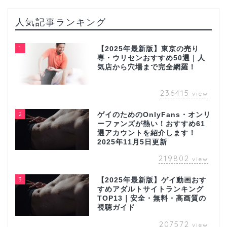
人気記事ランキング
1
【2025年最新版】東京の売り
専・ウリセンおすすめ50選｜人
気店から穴場まで完全網羅！
236415
view
2
ゲイのためのOnlyFans・オンリ
ーファンズが熱い！おすすめ61
選アカウントを紹介します！
2025年11月5日更新
219802
view
3
【2025年最新版】ゲイ動画おす
すめアダルトサイトランキング
TOP13｜安全・無料・高画質の
視聴ガイド
207572
view