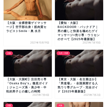
【大阪・全裸密着ゲイマッサ
【愛知・大阪】
ージ】空手部出身！筋肉質セ
BACKDOOR・バックドア｜
ラピストSmile・奥 水月
男の癒しと快楽を極めたゲイ
マッサージ+売り専・ウリセン
のすべて【2025年最新版】
2021年10月19日
2025年7月10日
大阪
九州・沖縄
【大阪・大国町】注目売り専
【東京・大阪・名古屋ほか】
「Osaka Boy's」徹底ガイド
「男道場」・全国展開する人
｜ジャニーズ系・美少年・中
気ウリ専グループ・完全ガイ
性的男子との癒しの時間
ド【2025年最新版】
2025年7月4日
2025年7月2日
大阪
大阪