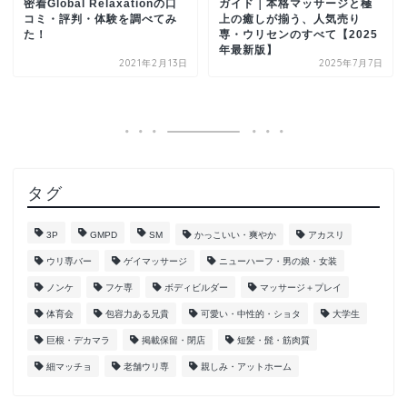
密着Global Relaxationの口
ガイド｜本格マッサージと極
コミ・評判・体験を調べてみ
上の癒しが揃う、人気売り
た！
専・ウリセンのすべて【2025
年最新版】
2021年2月13日
2025年7月7日
タグ
3P
GMPD
SM
かっこいい・爽やか
アカスリ
ウリ専バー
ゲイマッサージ
ニューハーフ・男の娘・女装
ノンケ
フケ専
ボディビルダー
マッサージ＋プレイ
体育会
包容力ある兄貴
可愛い・中性的・ショタ
大学生
巨根・デカマラ
掲載保留・閉店
短髪・髭・筋肉質
細マッチョ
老舗ウリ専
親しみ・アットホーム