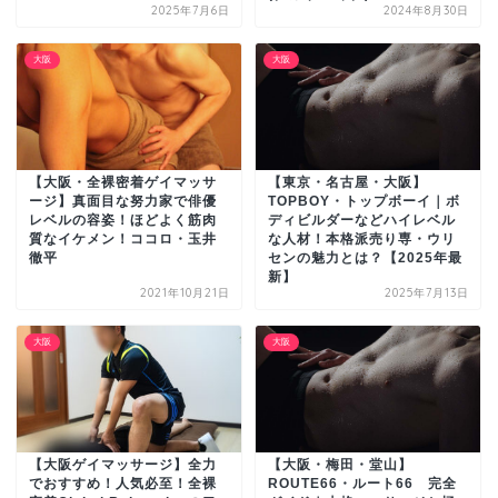
2025年7月6日
2024年8月30日
大阪
大阪
【大阪・全裸密着ゲイマッサ
【東京・名古屋・大阪】
ージ】真面目な努力家で俳優
TOPBOY・トップボーイ｜ボ
レベルの容姿！ほどよく筋肉
ディビルダーなどハイレベル
質なイケメン！ココロ・玉井
な人材！本格派売り専・ウリ
徹平
センの魅力とは？【2025年最
新】
2021年10月21日
2025年7月13日
大阪
大阪
【大阪ゲイマッサージ】全力
【大阪・梅田・堂山】
でおすすめ！人気必至！全裸
ROUTE66・ルート66 完全