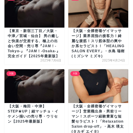
【東京・新宿三丁目／大阪・
【大阪・全裸密着ゲイマッサ
中津／宮城・仙台】 男の癒し
ージ】業界屈指の接客力！綺
と快楽が交差する、極上の出
麗な腹筋！スリ筋体型の爽や
会い空間・売り専『JAM！-
か系セラピスト！「HEALING
Tokyo-』『JAM！-Osaka-』
SALON EVERY」・水島 瑞樹
完全ガイド【2025年最新版】
(ミズシマ ミズキ)
2025年7月6日
2023年4月24日
大阪
大阪
【大阪・梅田・中津】
【大阪・全裸密着ゲイマッサ
STEP★UP｜細マッチョ・イ
ージ】営業職出身・男前リー
ケメン揃いの売り専・ウリセ
マン！スポーツ経験豊富な短
ン【2025年最新版】
髪セラピスト！「Relaxation
Salon drop-off」・高木 瑛太
(タカギ エイタ)