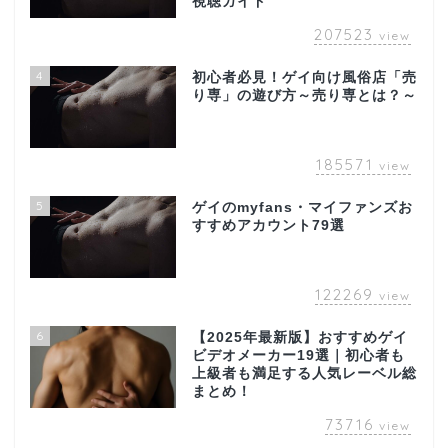
視聴ガイド
207523
view
4
初心者必見！ゲイ向け風俗店「売
り専」の遊び方～売り専とは？～
185571
view
5
ゲイのmyfans・マイファンズお
すすめアカウント79選
122269
view
6
【2025年最新版】おすすめゲイ
ビデオメーカー19選｜初心者も
上級者も満足する人気レーベル総
まとめ！
73716
view