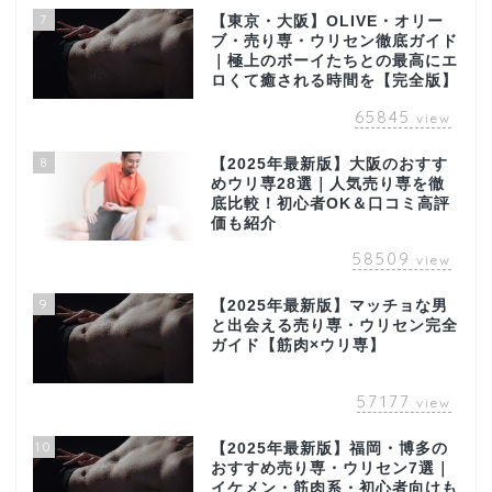
7
【東京・大阪】OLIVE・オリー
ブ・売り専・ウリセン徹底ガイド
｜極上のボーイたちとの最高にエ
ロくて癒される時間を【完全版】
65845
view
8
【2025年最新版】大阪のおすす
めウリ専28選｜人気売り専を徹
底比較！初心者OK＆口コミ高評
価も紹介
58509
view
9
【2025年最新版】マッチョな男
と出会える売り専・ウリセン完全
ガイド【筋肉×ウリ専】
57177
view
10
【2025年最新版】福岡・博多の
おすすめ売り専・ウリセン7選｜
イケメン・筋肉系・初心者向けも