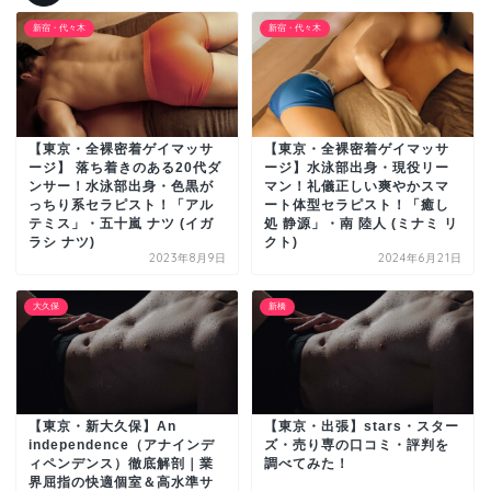
新宿・代々木
新宿・代々木
【東京・全裸密着ゲイマッサ
【東京・全裸密着ゲイマッサ
ージ】 落ち着きのある20代ダ
ージ】水泳部出身・現役リー
ンサー！水泳部出身・色黒が
マン！礼儀正しい爽やかスマ
っちり系セラピスト！「アル
ート体型セラピスト！「癒し
テミス」・五十嵐 ナツ (イガ
処 静源」・南 陸人 (ミナミ リ
ラシ ナツ)
クト)
2023年8月9日
2024年6月21日
大久保
新橋
【東京・新大久保】An
【東京・出張】stars・スター
independence（アナインデ
ズ・売り専の口コミ・評判を
ィペンデンス）徹底解剖｜業
調べてみた！
界屈指の快適個室＆高水準サ