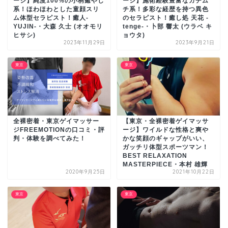
ージ】純度100%の小柄癒やし
ージ】施術経験豊富なガチム
系！ほわほわとした童顔スリ
チ系！多彩な経歴を持つ異色
ム体型セラピスト！癒人-
のセラピスト！癒し処 天花 -
YUJIN-・大森 久士 (オオモリ
tenge-・卜部 響太 (ウラベ キ
ヒサシ)
ョウタ)
2023年11月29日
2023年9月21日
東京
東京
全裸密着・東京ゲイマッサー
【東京・全裸密着ゲイマッサ
ジFREEMOTIONの口コミ・評
ージ】ワイルドな性格と爽や
判・体験を調べてみた！
かな笑顔のギャップがいい、
ガッチリ体型スポーツマン！
BEST RELAXATION
MASTERPIECE・本村 雄輝
2020年9月25日
2021年10月22日
東京
東京