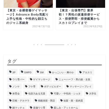
【東京・全裸密着ゲイマッサ
【東京・出張専門】業界
ージ】Advance Body気配り
初！？男性の派遣排便サービ
上手な性格・中性的な顔立ち
ス・排便野郎・排便鑑賞から
のジャニ系細身
スカトロプレイまで
2021年7月11日
2022年9月29日
タグ
3P
GMPD
SM
かっこいい・爽やか
アカスリ
ウリ専バー
ゲイマッサージ
ニューハーフ・男の娘・女装
ノンケ
フケ専
ボディビルダー
マッサージ＋プレイ
体育会
包容力ある兄貴
可愛い・中性的・ショタ
大学生
巨根・デカマラ
掲載保留・閉店
短髪・髭・筋肉質
細マッチョ
老舗ウリ専
親しみ・アットホーム