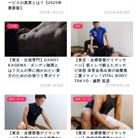
ービスの真実とは？【2025年
最新版】
2025年7月22日
2022年10月30日
その他
東京
【東京・出張専門】DANDY
【東京・全裸密着ゲイマッサ
KAGEMA・ダンディ陰間と
ージ】筋トレで鍛えたガッチ
は？大人の男に抱かれたい貴
ビ体型 体育会系出身の短髪奥
方のための出張ウリ専ガイド
二重イケメン！VITAL BODY
TOKYO・越野 延彦
2025年7月28日
2021年10月21日
新宿・代々木
新宿・代々木
【東京・全裸密着ゲイマッサ
【東京・全裸密着ゲイマッサ