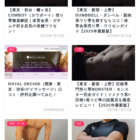
【東京・初台・幡ヶ谷】
【東京・新宿・上野】
COWBOY（カウボーイ）売り
DUMBBELL・ダンベル・筋肉
専徹底解説｜体育会系・ガチ
系ウリ専を探すならココ！体
ムチ好き必見の老舗ウリセ
育会系売り専・ウリセンガイ
ン！
ド【2025年最新版】
2025年7月23日
2025年7月22日
東京
上野
ROYAL ORCHID（関東・東
【東京・新宿・上野】巨根専
京・渋谷/ゲイマッサージ）口
門売り専MONSTER・モンス
コミ・評判を調べてみた！
ター完全ガイド｜イメクラ系×
巨根×高リピ率の話題店を徹底
レビュー！ 【2025年最新版】
2019年8月6日
2025年7月22日
新宿・代々木
埼玉