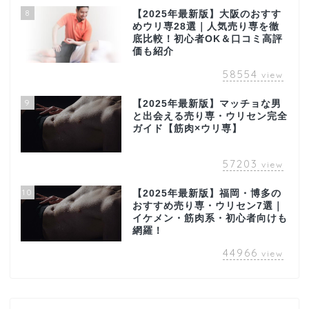
8
【2025年最新版】大阪のおすす
めウリ専28選｜人気売り専を徹
底比較！初心者OK＆口コミ高評
価も紹介
58554
view
9
【2025年最新版】マッチョな男
と出会える売り専・ウリセン完全
ガイド【筋肉×ウリ専】
57203
view
10
【2025年最新版】福岡・博多の
おすすめ売り専・ウリセン7選｜
イケメン・筋肉系・初心者向けも
網羅！
44966
view