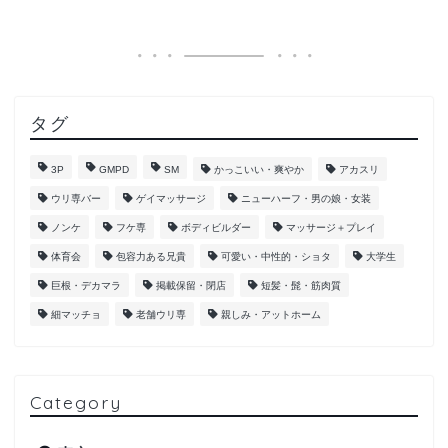
タグ
3P
GMPD
SM
かっこいい・爽やか
アカスリ
ウリ専バー
ゲイマッサージ
ニューハーフ・男の娘・女装
ノンケ
フケ専
ボディビルダー
マッサージ＋プレイ
体育会
包容力ある兄貴
可愛い・中性的・ショタ
大学生
巨根・デカマラ
掲載保留・閉店
短髪・髭・筋肉質
細マッチョ
老舗ウリ専
親しみ・アットホーム
Category