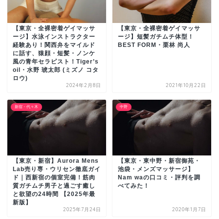
【東京・全裸密着ゲイマッサ
【東京・全裸密着ゲイマッサ
ージ】水泳インストラクター
ージ】短髪ガチムチ体型！
経験あり！関西弁をマイルド
BEST FORM・栗林 尚人
に話す、猿顔・短髪・ノンケ
風の青年セラピスト！Tiger’s
oil・水野 琥太郎 (ミズノ コタ
ロウ)
2024年2月8日
2021年10月22日
新宿・代々木
中野
【東京・新宿】Aurora Mens
【東京・東中野・新宿御苑・
Lab売り専・ウリセン徹底ガイ
池袋・メンズマッサージ】
ド｜西新宿の個室完備！筋肉
Nam waの口コミ・評判を調
質ガチムチ男子と過ごす癒し
べてみた！
と欲望の24時間 【2025年最
新版】
2025年7月24日
2020年1月7日