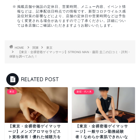
掲載店舗や施設の定休日、営業時間、メニュー内容、イベント情
報などは、記事配信日時点での情報です。新型コロナウイルス感
染症対策の影響などにより、店舗の定休日や営業時間などは予告
なく変更される場合がありますのでご了承ください。詳細につい
ては各店舗にご確認いただきますようお願いいたします。
HOME
関東
東京
【東京・全裸密着ゲイマッサージ】STRONG MAN・藤田 圭二の口コミ・評判・
体験を調べてみた！
RELATED POST
東京
新宿・代々木
【東京・全裸密着ゲイマッサ
【東京・全裸密着ゲイマッサ
ージ】メンズアロマセラピス
ージ】一般サロン勤務経験
ト資格保有！優れた傾聴力を
者！なめらか素肌できれいな