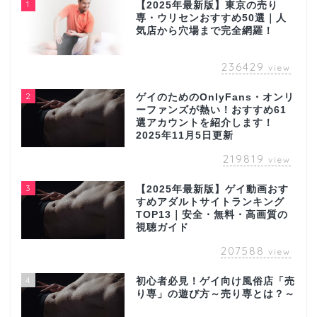
1
【2025年最新版】東京の売り
専・ウリセンおすすめ50選｜人
気店から穴場まで完全網羅！
236429
view
2
ゲイのためのOnlyFans・オンリ
ーファンズが熱い！おすすめ61
選アカウントを紹介します！
2025年11月5日更新
219819
view
3
【2025年最新版】ゲイ動画おす
すめアダルトサイトランキング
TOP13｜安全・無料・高画質の
視聴ガイド
207588
view
4
初心者必見！ゲイ向け風俗店「売
り専」の遊び方～売り専とは？～