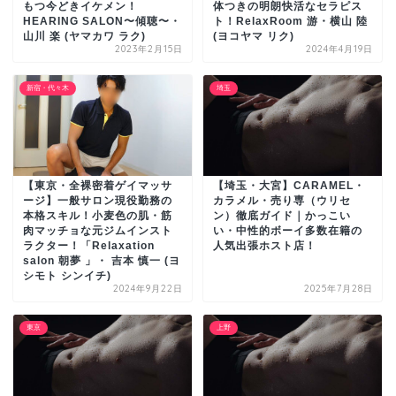
もつ今どきイケメン！
体つきの明朗快活なセラピス
HEARING SALON〜傾聴〜・
ト！RelaxRoom 游・横山 陸
山川 楽 (ヤマカワ ラク)
(ヨコヤマ リク)
2023年2月15日
2024年4月19日
新宿・代々木
埼玉
【東京・全裸密着ゲイマッサ
【埼玉・大宮】CARAMEL・
ージ】一般サロン現役勤務の
カラメル・売り専（ウリセ
本格スキル！小麦色の肌・筋
ン）徹底ガイド｜かっこい
肉マッチョな元ジムインスト
い・中性的ボーイ多数在籍の
ラクター！「Relaxation
人気出張ホスト店！
salon 朝夢 」・ 吉本 慎一 (ヨ
シモト シンイチ)
2024年9月22日
2025年7月28日
東京
上野