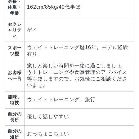
身長・
162cm/85kg/40代半ば
体重・
年齢
セクシ
ゲイ
ャリテ
ィ
ウェイトトレーニング歴16年。モデル経験
スポー
ツ歴
有り。
癒しと楽しい時間を一緒に過ごしましょ
う！トレーニングや食事管理のアドバイス
お客様
へ一言
等も致しますので、お気軽にご相談くださ
いませ。
趣味、
ウェイトトレーニング、旅行
特技
自分の
優しく話しやすい
長所
自分の
おっちょこちょい
短所