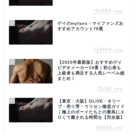
185580
view
5
ゲイのmyfans・マイファンズお
すすめアカウント79選
122409
view
6
【2025年最新版】おすすめゲイ
ビデオメーカー19選｜初心者も
上級者も満足する人気レーベル総
まとめ！
73762
view
7
【東京・大阪】OLIVE・オリー
ブ・売り専・ウリセン徹底ガイド
｜極上のボーイたちとの最高にエ
ロくて癒される時間を【完全版】
65863
view