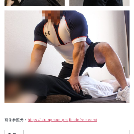
画像参照元：
https://strongman-gm.jimdofree.com/