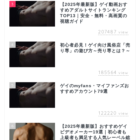
3
【2025年最新版】ゲイ動画おす
すめアダルトサイトランキング
TOP13｜安全・無料・高画質の
視聴ガイド
207487
view
4
初心者必見！ゲイ向け風俗店「売
り専」の遊び方～売り専とは？～
185564
view
5
ゲイのmyfans・マイファンズお
すすめアカウント79選
122220
view
6
【2025年最新版】おすすめゲイ
ビデオメーカー19選｜初心者も
上級者も満足する人気レーベル総