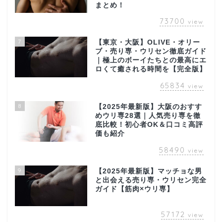
まとめ！
73700
view
7
【東京・大阪】OLIVE・オリー
ブ・売り専・ウリセン徹底ガイド
｜極上のボーイたちとの最高にエ
ロくて癒される時間を【完全版】
65834
view
8
【2025年最新版】大阪のおすす
めウリ専28選｜人気売り専を徹
底比較！初心者OK＆口コミ高評
価も紹介
58490
view
9
【2025年最新版】マッチョな男
と出会える売り専・ウリセン完全
ガイド【筋肉×ウリ専】
57172
view