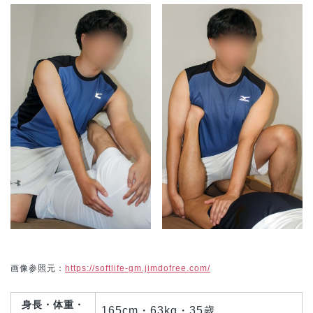
画像参照元：
https://softlife-gm.jimdofree.com/
身長・体重・
165cm・63kg・35歳