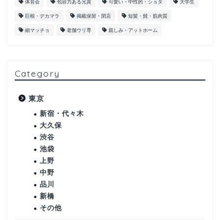
体育会
包容力ある兄貴
可愛い・中性的・ショタ
大学生
巨根・デカマラ
掲載保留・閉店
短髪・髭・筋肉質
細マッチョ
老舗ウリ専
親しみ・アットホーム
Category
東京
新宿・代々木
大久保
渋谷
池袋
上野
中野
品川
新橋
その他