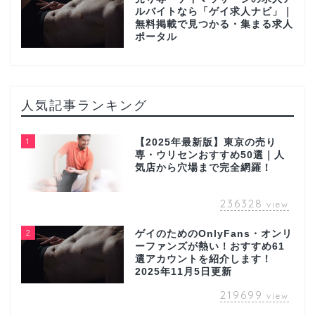
ルバイトなら「ゲイ求人ナビ」｜
無料掲載で見つかる・集まる求人
ポータル
人気記事ランキング
1
【2025年最新版】東京の売り
専・ウリセンおすすめ50選｜人
気店から穴場まで完全網羅！
236328
view
2
ゲイのためのOnlyFans・オンリ
ーファンズが熱い！おすすめ61
選アカウントを紹介します！
2025年11月5日更新
219699
view