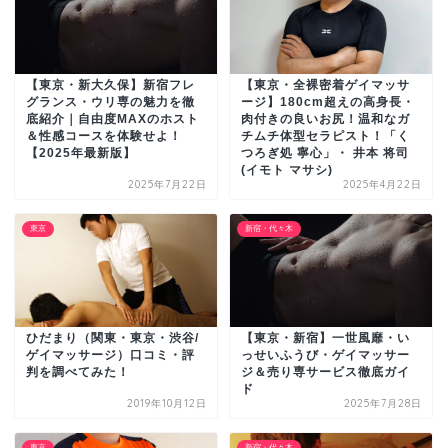
【東京・新大久保】新宿フレ
【東京・全裸密着ゲイマッサ
グランス・ウリ専の魅力を徹
ージ】180cm超えの高身長・
底紹介｜自由度MAXのホスト
肉付きの良いお尻！温和なガ
＆性感コースを体験せよ！
チムチ体型セラピスト！「く
【2025年最新版】
つろぎ処 寧心」・ 井本 将司
(イモト マサシ)
2025年7月22日
2025年4月22日
東京
新宿・代々木
ひだまり（関東・東京・渋谷/
【東京・新宿】一世風靡・い
ゲイマッサージ）口コミ・評
っせいふうび・ゲイマッサー
判を調べてみた！
ジ＆売り専サービス徹底ガイ
ド
2019年10月12日
2025年7月28日
東京
新宿・代々木