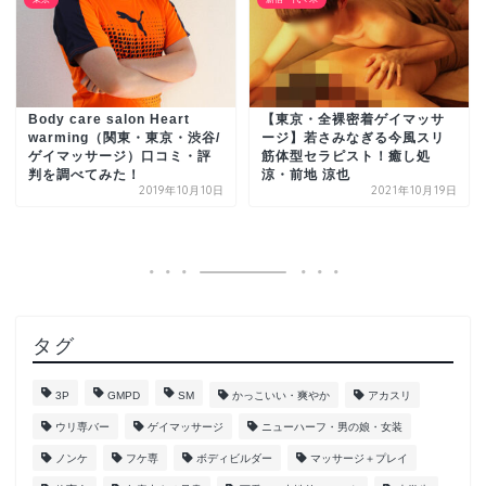
Body care salon Heart
【東京・全裸密着ゲイマッサ
warming（関東・東京・渋谷/
ージ】若さみなぎる今風スリ
ゲイマッサージ）口コミ・評
筋体型セラピスト！癒し処
判を調べてみた！
涼・前地 涼也
2019年10月10日
2021年10月19日
タグ
3P
GMPD
SM
かっこいい・爽やか
アカスリ
ウリ専バー
ゲイマッサージ
ニューハーフ・男の娘・女装
ノンケ
フケ専
ボディビルダー
マッサージ＋プレイ