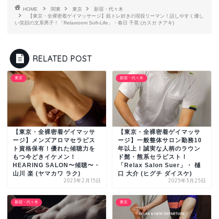
HOME
関東
東京
新宿・代々木
【東京・全裸密着ゲイマッサージ】筋トレ好きの現役リーマン！話しやすく優し
い笑顔の文系男子！「Relaxroom Soft-Life」・春日 千晃 (カスガ チアキ)
RELATED POST
東京
新宿・代々木
【東京・全裸密着ゲイマッサ
【東京・全裸密着ゲイマッサ
ージ】メンズアロマセラピス
ージ】一般整体サロン勤務10
ト資格保有！優れた傾聴力を
年以上！誠実な人柄のラウン
もつ今どきイケメン！
ド髭・熊系セラピスト！
HEARING SALON〜傾聴〜・
「Relax Salon Suer」・ 樋
山川 楽 (ヤマカワ ラク)
口 大介 (ヒグチ ダイスケ)
2023年2月15日
2025年3月25日
新宿・代々木
東京