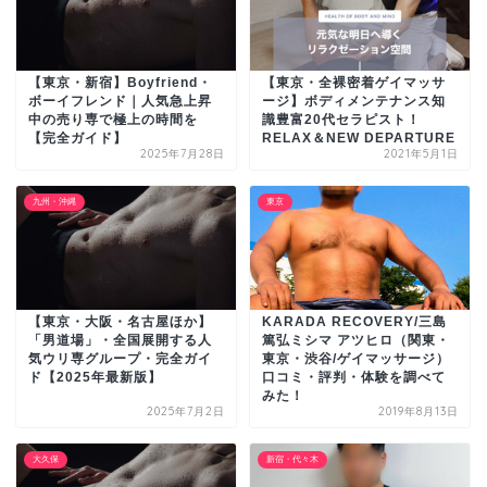
【東京・新宿】Boyfriend・
【東京・全裸密着ゲイマッサ
ボーイフレンド｜人気急上昇
ージ】ボディメンテナンス知
中の売り専で極上の時間を
識豊富20代セラピスト！
【完全ガイド】
RELAX＆NEW DEPARTURE
2025年7月28日
2021年5月1日
九州・沖縄
東京
【東京・大阪・名古屋ほか】
KARADA RECOVERY/三島
「男道場」・全国展開する人
篤弘ミシマ アツヒロ（関東・
気ウリ専グループ・完全ガイ
東京・渋谷/ゲイマッサージ）
ド【2025年最新版】
口コミ・評判・体験を調べて
みた！
2025年7月2日
2019年8月13日
大久保
新宿・代々木