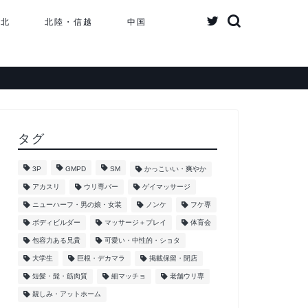
東北
北陸・信越
中国
タグ
3P
GMPD
SM
かっこいい・爽やか
アカスリ
ウリ専バー
ゲイマッサージ
ニューハーフ・男の娘・女装
ノンケ
フケ専
ボディビルダー
マッサージ＋プレイ
体育会
包容力ある兄貴
可愛い・中性的・ショタ
大学生
巨根・デカマラ
掲載保留・閉店
短髪・髭・筋肉質
細マッチョ
老舗ウリ専
親しみ・アットホーム