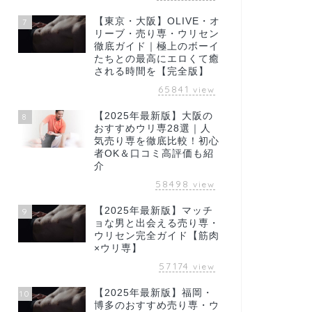
【東京・大阪】OLIVE・オ
7
リーブ・売り専・ウリセン
徹底ガイド｜極上のボーイ
たちとの最高にエロくて癒
される時間を【完全版】
65841
view
【2025年最新版】大阪の
8
おすすめウリ専28選｜人
気売り専を徹底比較！初心
者OK＆口コミ高評価も紹
介
58498
view
【2025年最新版】マッチ
9
ョな男と出会える売り専・
ウリセン完全ガイド【筋肉
×ウリ専】
57174
view
【2025年最新版】福岡・
10
博多のおすすめ売り専・ウ