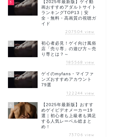
【2025年最新版】ゲイ動
3
画おすすめアダルトサイト
ランキングTOP13｜安
全・無料・高画質の視聴ガ
イド
207504
view
初心者必見！ゲイ向け風俗
4
店「売り専」の遊び方～売
り専とは？～
185568
view
ゲイのmyfans・マイファ
5
ンズおすすめアカウント
79選
122244
view
【2025年最新版】おすす
6
めゲイビデオメーカー19
選｜初心者も上級者も満足
する人気レーベル総まと
め！
73706
view