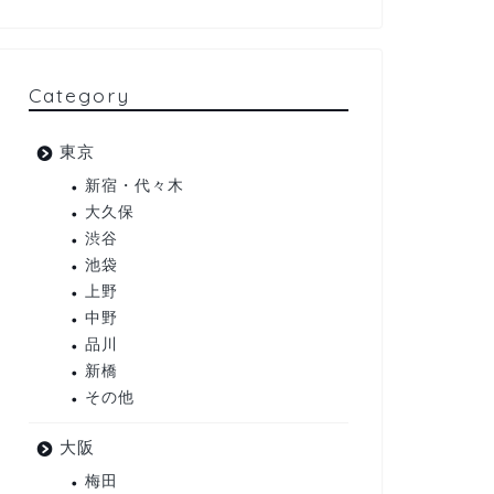
Category
東京
新宿・代々木
大久保
渋谷
池袋
上野
中野
品川
新橋
その他
大阪
梅田