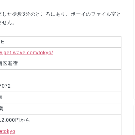
立した徒歩3分のところにあり、ボーイのファイル室と
ません。
VE
w.get-wave.com/tokyo/
宿区新宿
7072
張
業
2,000円から
etokyo