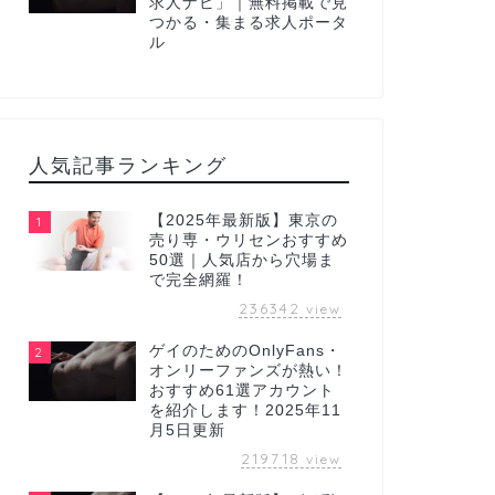
求人ナビ」｜無料掲載で見
つかる・集まる求人ポータ
ル
人気記事ランキング
【2025年最新版】東京の
1
売り専・ウリセンおすすめ
50選｜人気店から穴場ま
で完全網羅！
236342
view
ゲイのためのOnlyFans・
2
オンリーファンズが熱い！
おすすめ61選アカウント
を紹介します！2025年11
月5日更新
219718
view