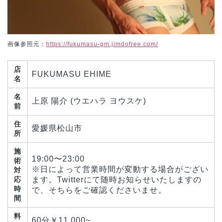
画像参照元：
https://fukumasu-gm.jimdofree.com/
店
FUKUMASU EHIME
名
名
上原 陽介 (ウエハラ ヨウスケ)
前
住
愛媛県松山市
所
施
19:00〜23:00
術
※日によって営業時間が変動する場合がござい
対
応
ます。Twitterにて随時お知らせいたしますの
時
で、そちらをご確認くださいませ。
間
料
60分￥11,000~