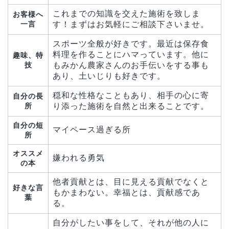
これまでの知識を交えた施術を致しま
お客様へ
一言
す！まずはお気軽にご相談下さいませ。
スポーツ全般が好きです。最近は保存食
料理を作ることにハマっています。他に
趣味、特
技
もみかん農家さんのお手伝いをする事も
あり、土いじりも好きです。
穏和な性格なこともあり、相手の心に寄
自分の長
所
り添った施術を自然と出来ることです。
自分の短
マイペース過ぎる所
所
オススメ
嫌われる勇気
の本
他者貢献とは、目に見える貢献でなくと
好きな言
もかまわない。幸福とは、貢献感であ
葉
る。
自分がしたい事をして、それが他の人に