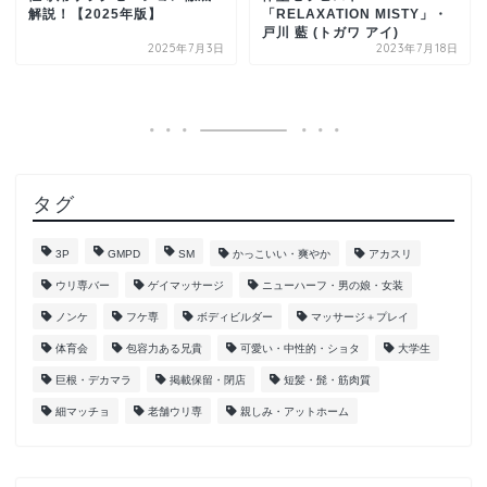
解説！【2025年版】
「RELAXATION MISTY」・
戸川 藍 (トガワ アイ)
2025年7月3日
2023年7月18日
タグ
3P
GMPD
SM
かっこいい・爽やか
アカスリ
ウリ専バー
ゲイマッサージ
ニューハーフ・男の娘・女装
ノンケ
フケ専
ボディビルダー
マッサージ＋プレイ
体育会
包容力ある兄貴
可愛い・中性的・ショタ
大学生
巨根・デカマラ
掲載保留・閉店
短髪・髭・筋肉質
細マッチョ
老舗ウリ専
親しみ・アットホーム