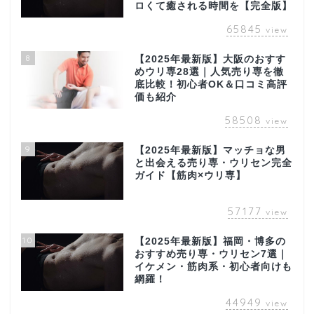
ロくて癒される時間を【完全版】
65845
view
8
【2025年最新版】大阪のおすす
めウリ専28選｜人気売り専を徹
底比較！初心者OK＆口コミ高評
価も紹介
58508
view
9
【2025年最新版】マッチョな男
と出会える売り専・ウリセン完全
ガイド【筋肉×ウリ専】
57177
view
10
【2025年最新版】福岡・博多の
おすすめ売り専・ウリセン7選｜
イケメン・筋肉系・初心者向けも
網羅！
44949
view