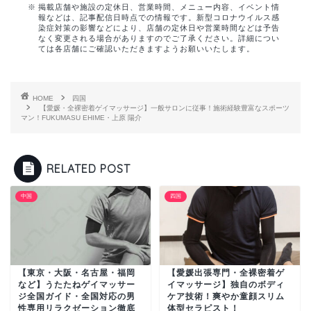
掲載店舗や施設の定休日、営業時間、メニュー内容、イベント情
報などは、記事配信日時点での情報です。新型コロナウイルス感
染症対策の影響などにより、店舗の定休日や営業時間などは予告
なく変更される場合がありますのでご了承ください。詳細につい
ては各店舗にご確認いただきますようお願いいたします。
HOME
四国
【愛媛・全裸密着ゲイマッサージ】一般サロンに従事！施術経験豊富なスポーツ
マン！FUKUMASU EHIME・上原 陽介
RELATED POST
中国
四国
【東京・大阪・名古屋・福岡
【愛媛出張専門・全裸密着ゲ
など】うたたねゲイマッサー
イマッサージ】独自のボディ
ジ全国ガイド・全国対応の男
ケア技術！爽やか童顔スリム
性専用リラクゼーション徹底
体型セラピスト！