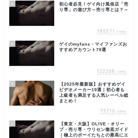
4
初心者必見！ゲイ向け風俗店「売
り専」の遊び方～売り専とは？～
185571
view
5
ゲイのmyfans・マイファンズお
すすめアカウント79選
122268
view
6
【2025年最新版】おすすめゲイ
ビデオメーカー19選｜初心者も
上級者も満足する人気レーベル総
まとめ！
73716
view
7
【東京・大阪】OLIVE・オリー
ブ・売り専・ウリセン徹底ガイド
｜極上のボーイたちとの最高にエ