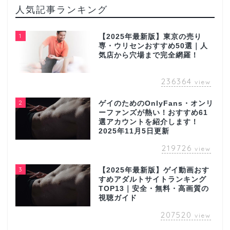
人気記事ランキング
1
【2025年最新版】東京の売り
専・ウリセンおすすめ50選｜人
気店から穴場まで完全網羅！
236364
view
2
ゲイのためのOnlyFans・オンリ
ーファンズが熱い！おすすめ61
選アカウントを紹介します！
2025年11月5日更新
219726
view
3
【2025年最新版】ゲイ動画おす
すめアダルトサイトランキング
TOP13｜安全・無料・高画質の
視聴ガイド
207520
view