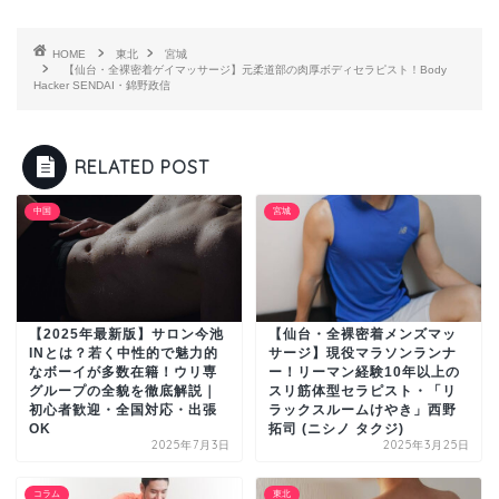
HOME
東北
宮城
【仙台・全裸密着ゲイマッサージ】元柔道部の肉厚ボディセラピスト！Body
Hacker SENDAI・錦野政信
RELATED POST
中国
宮城
【2025年最新版】サロン今池
【仙台・全裸密着メンズマッ
INとは？若く中性的で魅力的
サージ】現役マラソンランナ
なボーイが多数在籍！ウリ専
ー！リーマン経験10年以上の
グループの全貌を徹底解説｜
スリ筋体型セラピスト・「リ
初心者歓迎・全国対応・出張
ラックスルームけやき」西野
OK
拓司 (ニシノ タクジ)
2025年7月3日
2025年3月25日
コラム
東北