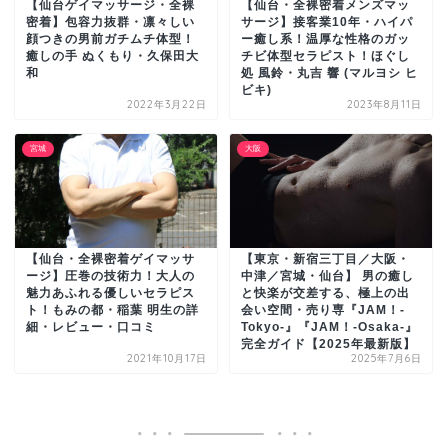
【仙台ゲイマッサージ・全裸
【仙台・全裸密着メンズマッ
密着】包容力抜群・凛々しい
サージ】接客業10年・ハイパ
顔つきの男前ガチムチ体型！
ー癒し系！温厚な性格のガッ
癒しの手 ぬくもり・久保田大
チビ体型セラピスト！ほぐし
和
処 風鈴・丸吉 響 (マルヨシ ヒ
ビキ)
2022年3月22日
2023年8月11日
宮城
大阪
【仙台・全裸密着ゲイマッサ
【東京・新宿三丁目／大阪・
ージ】圧巻の技術力！大人の
中津／宮城・仙台】 男の癒し
魅力あふれる優しいセラピス
と快楽が交差する、極上の出
ト！もみの都・稲葉 明生の詳
会い空間・売り専『JAM！-
細・レビュー・口コミ
Tokyo-』『JAM！-Osaka-』
完全ガイド【2025年最新版】
2021年10月17日
2025年7月6日