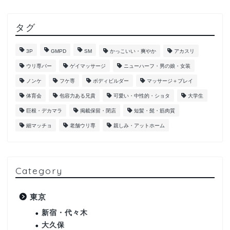
タグ
3P
GMPD
SM
かっこいい・爽やか
アカスリ
ウリ専バー
ゲイマッサージ
ニューハーフ・男の娘・女装
ノンケ
フケ専
ボディビルダー
マッサージ＋プレイ
体育会
包容力ある兄貴
可愛い・中性的・ショタ
大学生
巨根・デカマラ
掲載保留・閉店
短髪・髭・筋肉質
細マッチョ
老舗ウリ専
親しみ・アットホーム
Category
東京
新宿・代々木
大久保