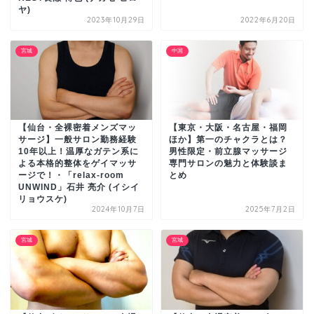
ヤ)
2023年10月29日
2022年6月20日
宮城
中国
【仙台・全裸密着メンズマッ
【東京・大阪・名古屋・福岡
サージ】一般サロン勤務経験
ほか】第一のチャクラとは？
10年以上！温厚なガテン系に
男性限定・前立腺マッサージ
よる本格的整体をゲイマッサ
専門サロンの魅力と体験談ま
ージで！・「relax-room
とめ
UNWIND」石井 亮介 (イシイ
リョウスケ)
2024年10月7日
2025年7月2日
宮城
宮城