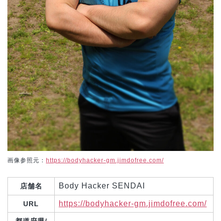
画像参照元：
https://bodyhacker-gm.jimdofree.com/
Body Hacker SENDAI
店舗名
https://bodyhacker-gm.jimdofree.com/
URL
都道府県/