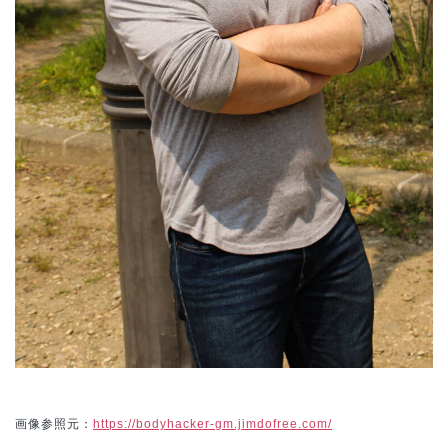
画像参照元：
https://bodyhacker-gm.jimdofree.com/