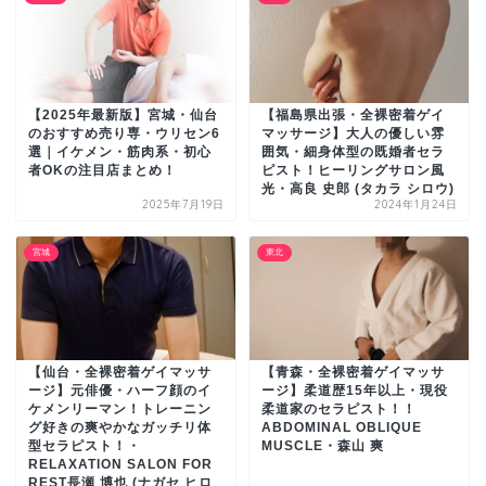
【2025年最新版】宮城・仙台
【福島県出張・全裸密着ゲイ
のおすすめ売り専・ウリセン6
マッサージ】大人の優しい雰
選｜イケメン・筋肉系・初心
囲気・細身体型の既婚者セラ
者OKの注目店まとめ！
ピスト！ヒーリングサロン風
光・高良 史郎 (タカラ シロウ)
2025年7月19日
2024年1月24日
宮城
東北
【仙台・全裸密着ゲイマッサ
【青森・全裸密着ゲイマッサ
ージ】元俳優・ハーフ顔のイ
ージ】柔道歴15年以上・現役
ケメンリーマン！トレーニン
柔道家のセラピスト！！
グ好きの爽やかなガッチリ体
ABDOMINAL OBLIQUE
型セラピスト！・
MUSCLE・森山 爽
RELAXATION SALON FOR
REST長瀬 博也 (ナガセ ヒロ