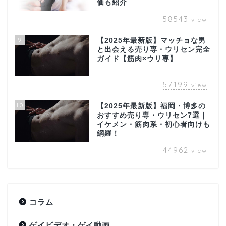
価も紹介
58543
view
9
【2025年最新版】マッチョな男
と出会える売り専・ウリセン完全
ガイド【筋肉×ウリ専】
57199
view
10
【2025年最新版】福岡・博多の
おすすめ売り専・ウリセン7選｜
イケメン・筋肉系・初心者向けも
網羅！
44962
view
コラム
ゲイビデオ・ゲイ動画