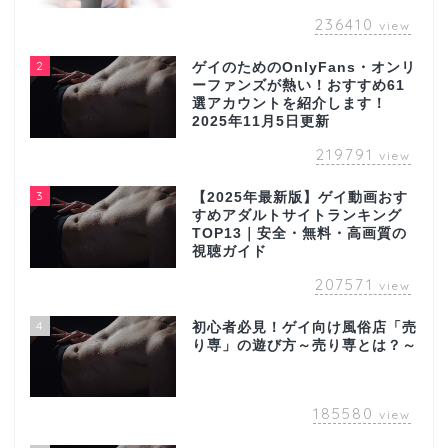
236410
view
2
ゲイのためのOnlyFans・オンリ
ーファンズが熱い！おすすめ61
選アカウントを紹介します！
2025年11月5日更新
219791
view
3
【2025年最新版】ゲイ動画おす
すめアダルトサイトランキング
TOP13｜安全・無料・高画質の
視聴ガイド
207571
view
4
初心者必見！ゲイ向け風俗店「売
り専」の遊び方～売り専とは？～
185580
view