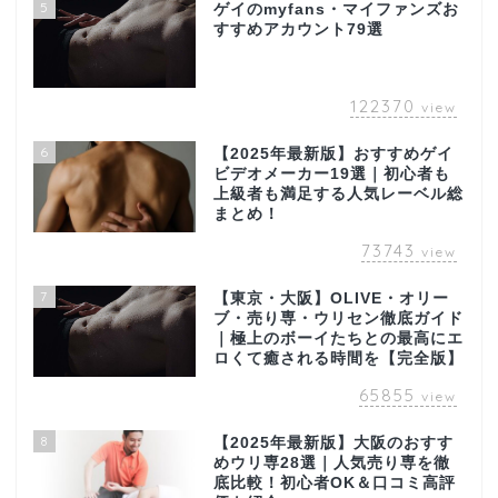
5
ゲイのmyfans・マイファンズお
すすめアカウント79選
122370
view
6
【2025年最新版】おすすめゲイ
ビデオメーカー19選｜初心者も
上級者も満足する人気レーベル総
まとめ！
73743
view
7
【東京・大阪】OLIVE・オリー
ブ・売り専・ウリセン徹底ガイド
｜極上のボーイたちとの最高にエ
ロくて癒される時間を【完全版】
65855
view
8
【2025年最新版】大阪のおすす
めウリ専28選｜人気売り専を徹
底比較！初心者OK＆口コミ高評