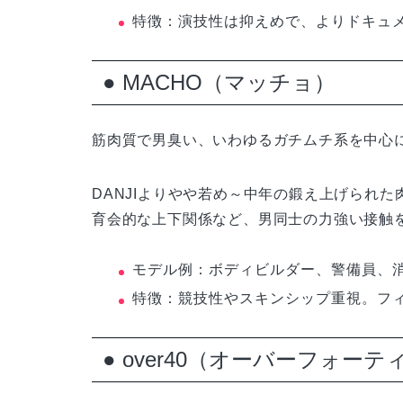
特徴：演技性は抑えめで、よりドキュ
● MACHO（マッチョ）
筋肉質で男臭い、いわゆるガチムチ系を中心
DANJIよりやや若め～中年の鍛え上げられ
育会的な上下関係など、男同士の力強い接触
モデル例：ボディビルダー、警備員、
特徴：競技性やスキンシップ重視。フ
● over40（オーバーフォーテ