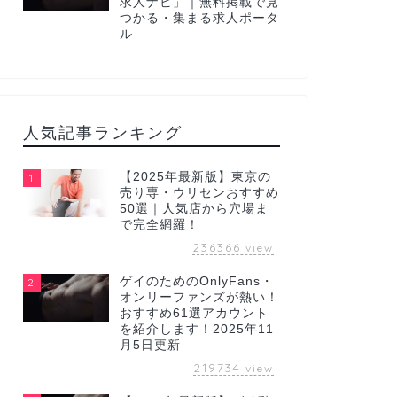
求人ナビ」｜無料掲載で見
つかる・集まる求人ポータ
ル
人気記事ランキング
【2025年最新版】東京の
1
売り専・ウリセンおすすめ
50選｜人気店から穴場ま
で完全網羅！
236366
view
ゲイのためのOnlyFans・
2
オンリーファンズが熱い！
おすすめ61選アカウント
を紹介します！2025年11
月5日更新
219734
view