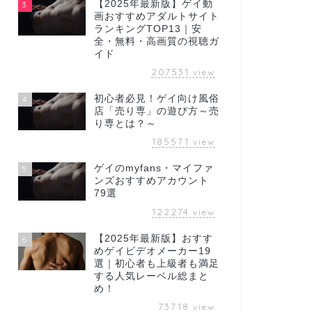
【2025年最新版】ゲイ動
3
画おすすめアダルトサイト
ランキングTOP13｜安
全・無料・高画質の視聴ガ
イド
207531
view
初心者必見！ゲイ向け風俗
4
店「売り専」の遊び方～売
り専とは？～
185571
view
ゲイのmyfans・マイファ
5
ンズおすすめアカウント
79選
122274
view
【2025年最新版】おすす
6
めゲイビデオメーカー19
選｜初心者も上級者も満足
する人気レーベル総まと
め！
73718
view