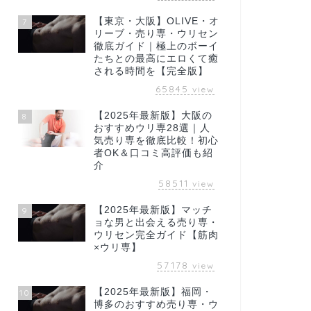
【東京・大阪】OLIVE・オ
7
リーブ・売り専・ウリセン
徹底ガイド｜極上のボーイ
たちとの最高にエロくて癒
される時間を【完全版】
65845
view
【2025年最新版】大阪の
8
おすすめウリ専28選｜人
気売り専を徹底比較！初心
者OK＆口コミ高評価も紹
介
58511
view
【2025年最新版】マッチ
9
ョな男と出会える売り専・
ウリセン完全ガイド【筋肉
×ウリ専】
57178
view
【2025年最新版】福岡・
10
博多のおすすめ売り専・ウ