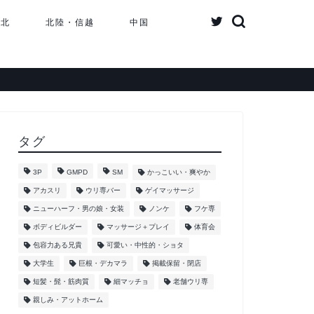
東北
北陸・信越
中国
タグ
3P
GMPD
SM
かっこいい・爽やか
アカスリ
ウリ専バー
ゲイマッサージ
ニューハーフ・男の娘・女装
ノンケ
フケ専
ボディビルダー
マッサージ＋プレイ
体育会
包容力ある兄貴
可愛い・中性的・ショタ
大学生
巨根・デカマラ
掲載保留・閉店
短髪・髭・筋肉質
細マッチョ
老舗ウリ専
親しみ・アットホーム