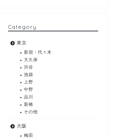
Category
東京
新宿・代々木
大久保
渋谷
池袋
上野
中野
品川
新橋
その他
大阪
梅田